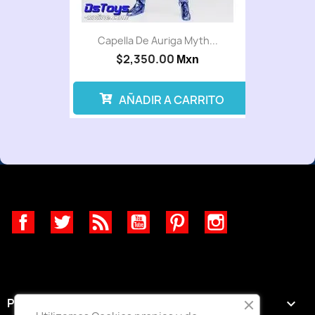
Capella De Auriga Myth...
$2,350.00
Mxn
AÑADIR A CARRITO
Facebook
Twitter
Rss
YouTube
Pinterest
Instagram
PRODUCTOS
