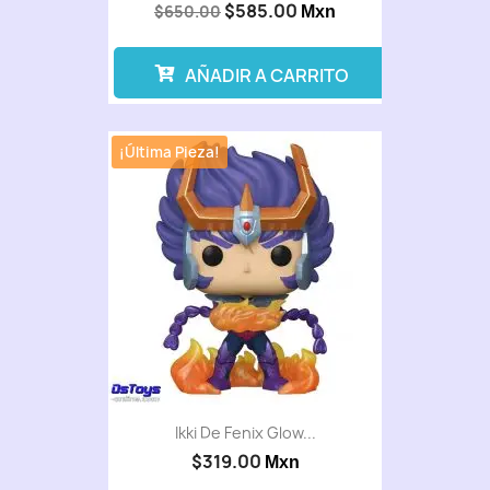
$585.00
$650.00
Mxn
AÑADIR A CARRITO
¡Última Pieza!
Ikki De Fenix Glow...
$319.00
Mxn