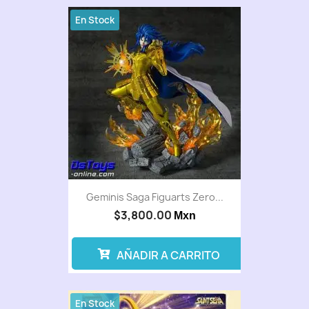
En Stock
Geminis Saga Figuarts Zero...
$3,800.00
Mxn
AÑADIR A CARRITO
En Stock