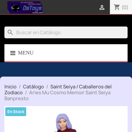
shopping_cart

(0)
search
MENU
Inicio
Catálogo
Saint Seiya / Caballeros del
Zodiaco
Aries Mu Cosmo Memoir Saint Seiya
Banpresto
En Stock