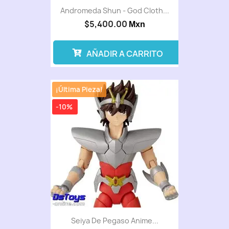
Andromeda Shun - God Cloth...
$5,400.00
Mxn
AÑADIR A CARRITO
¡Última Pieza!
-10%
Seiya De Pegaso Anime...