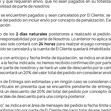
ck y que requieran envío, que no sean pagados en su totalid
ilidad de parte de nosotros.
 se encuentren pagados y sean cancelados por El Cliente; se
 del pedido sin incluir envío por concepto de penalización. 
lación.
o de los
2 días naturales
posteriores a realizado el pedido
responsabilidad por parte de Nosotros. Lo anterior no aplica si
 caso solo contará con
24 horas
para realizar el pago correspo
dido se cancelará y la cuenta de El Cliente quedará inhabilitad
a con anticipo y fecha límite de liquidación; se indica en el ár
si a la fecha indicada, no hemos recibido confirmación por part
r parte de nosotros y se hará un vale de descuento por la ca
escontará un 20% del valor total del pedido sin considerar env
has de Entrega son estimadas y en ningún caso se consideran co
artículos en preventa que se encuentre pendiente de entreg
rá un descuento del 20% del total del pedido por concepto de
 de Vale de descuento para una compra posterior.
, se indica en el área de mensajes del pedido la fecha límite d
onfirmación por parte de El Cliente del pago total de ese ped