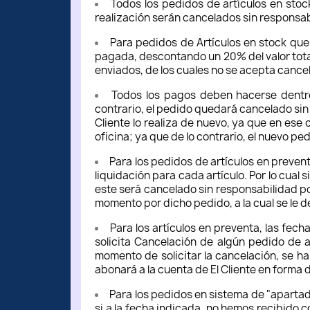
Todos los pedidos de artículos en sto
realización serán cancelados sin responsab
Para pedidos de Artículos en stock que
pagada, descontando un 20% del valor total
enviados, de los cuales no se acepta cance
Todos los pagos deben hacerse dentr
contrario, el pedido quedará cancelado sin 
Cliente lo realiza de nuevo, ya que en ese
oficina; ya que de lo contrario, el nuevo pe
Para los pedidos de artículos en prevent
liquidación para cada artículo. Por lo cual 
este será cancelado sin responsabilidad po
momento por dicho pedido, a la cual se le d
Para los artículos en preventa, las fec
solicita Cancelación de algún pedido de 
momento de solicitar la cancelación, se ha
abonará a la cuenta de El Cliente en forma
Para los pedidos en sistema de "apartado"
si a la fecha indicada, no hemos recibido c