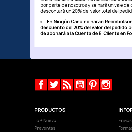
por parte de nosotros y se hará un vale de
descontará un 20% del valor total del pedi
En Ningún Caso se harán Reembolsos e
descuento del 20% del valor del pedido p
de abonará a la Cuenta de El Cliente en 
Facebook
Twitter
Rss
YouTube
Pinterest
Instagr
PRODUCTOS
INFO
Lo + Nuevo
Envios
Preventas
Forma