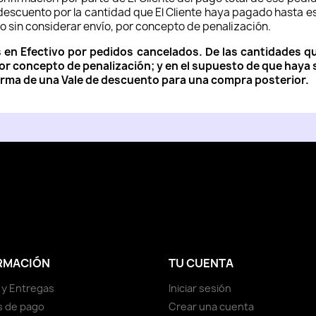
 descuento por la cantidad que El Cliente haya pagado hasta es
do sin considerar envío, por concepto de penalización.
n Efectivo por pedidos cancelados. De las cantidades que
or concepto de penalización; y en el supuesto de que haya sa
Forma de una Vale de descuento para una compra posterior.
am
RMACIÓN
TU CUENTA
 y Entregas
Iniciar sesión
s de pago
Crear una cuenta