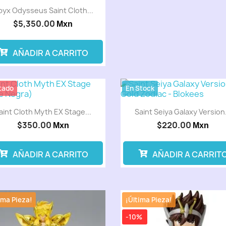
yx Odysseus Saint Cloth...
$5,350.00
Mxn
AÑADIR A CARRITO
tado
En Stock
aint Cloth Myth EX Stage...
Saint Seiya Galaxy Version.
$350.00
$220.00
Mxn
Mxn
AÑADIR A CARRITO
AÑADIR A CARRIT
ima Pieza!
¡Última Pieza!
-10%