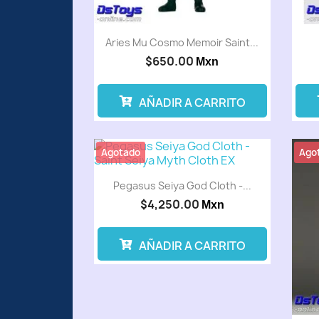
Aries Mu Cosmo Memoir Saint...
$650.00
Mxn
AÑADIR A CARRITO
Agotado
Ago
Pegasus Seiya God Cloth -...
$4,250.00
Mxn
AÑADIR A CARRITO