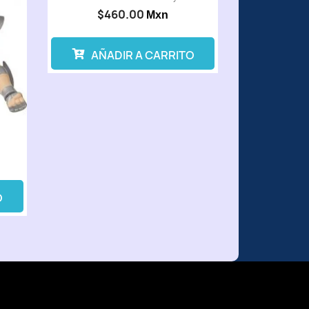
$460.00
Mxn
AÑADIR A CARRITO
.
O