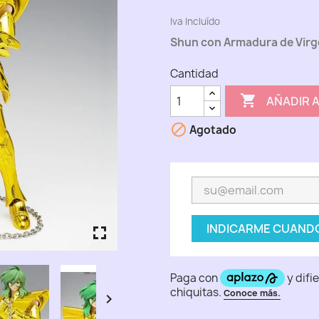
Iva Incluído
Shun con Armadura de Virg
Cantidad

AÑADIR 

Agotado
INDICARME CUANDO
fullscreen
fullscreen
fullscreen
fullscreen
fullscreen
