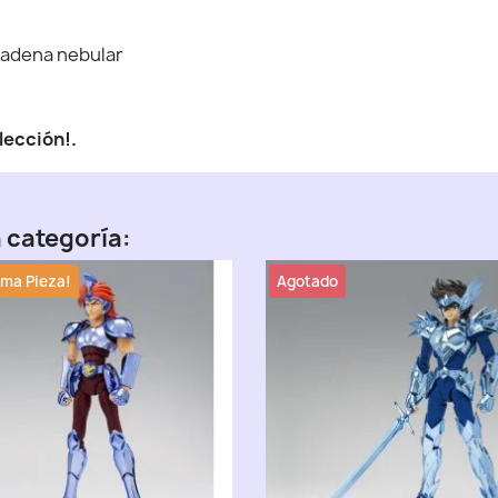
 cadena nebular
lección!.
 categoría:
ima Pieza!
Agotado