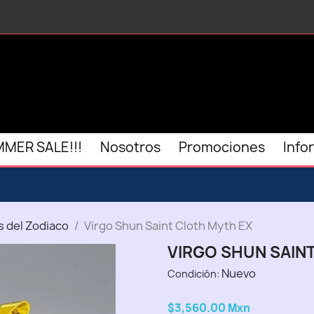
MER SALE!!!
Nosotros
Promociones
Info
s del Zodiaco
Virgo Shun Saint Cloth Myth EX
VIRGO SHUN SAIN
Nuevo
Condición:
$3,560.00
Mxn