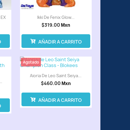
 EX
Ikki De Fenix Glow...
$319.00
Mxn
O
AÑADIR A CARRITO
Agotado
Aioria De Leo Saint Seiya...
..
$460.00
Mxn
AÑADIR A CARRITO
O