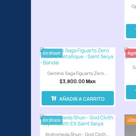
Op
En Stock
Ago
S
Geminis Saga Figuarts Zero...
$3,800.00
Mxn
AÑADIR A CARRITO
En Stock
¡Últ
Andromeda Shun - God Cloth...