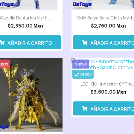
Capella De Auriga Myth...
Odin Seiya Saint Cloth Myth
$2,350.00
$2,760.00
Mxn
Mxn
AÑADIR A CARRITO
AÑADIR A CARRIT
tado
Nuevo
En Stock
LEO IKKI - Inheritor Of The.
$3,600.00
Mxn
AÑADIR A CARRIT