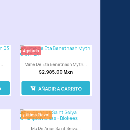
Agotado
..
Mime De Eta Benetnash Myth...
$2,985.00
Mxn
O
AÑADIR A CARRITO
¡Última Pieza!
Mu De Aries Saint Seiya...