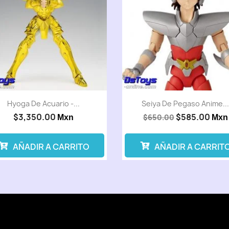
Hyoga De Acuario -...
Seiya De Pegaso Anime..
$3,350.00
$585.00
$650.00
Mxn
Mxn
AÑADIR A CARRITO
AÑADIR A CARRIT