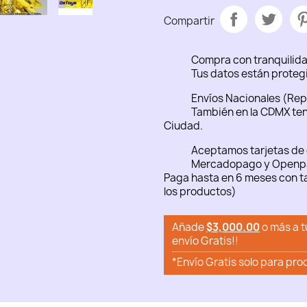
Compartir
Compra con tranquilid
Tus datos están proteg
Envíos Nacionales (Rep
También en la CDMX ten
Ciudad.
Aceptamos tarjetas de 
Mercadopago y Openp
Paga hasta en 6 meses con ta
los productos)
Añade
$3,000.00
o más a t
envío Gratis!!
*Envío Gratis solo para pro