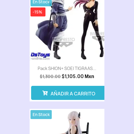
En Stock
-15%
Pack SHION+ SOEI TIGRAAS...
$1,105.00
$1,300.00
Mxn
AÑADIR A CARRITO
En Stock