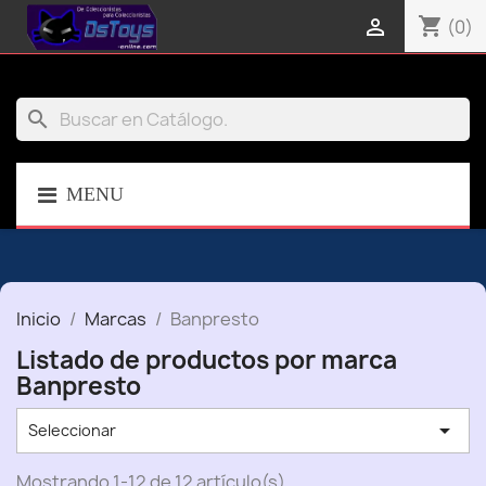
shopping_cart

(0)
search
MENU
Inicio
Marcas
Banpresto
Listado de productos por marca
Banpresto

Seleccionar
Mostrando 1-12 de 12 artículo(s)