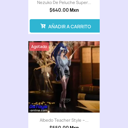
Nezuko De Peluche Super...
$640.00
Mxn
AÑADIR A CARRITO
Agotado
Albedo Teacher Style ~...
$550.00
Mxn