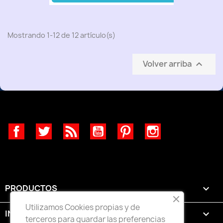
Mostrando 1-12 de 12 artículo(s)
Volver arriba

Facebook
Twitter
Rss
YouTube
Pinterest
Instagram
PRODUCTOS

Utilizamos Cookies propias y de
INFORMACIÓN

terceros para guardar las preferencias