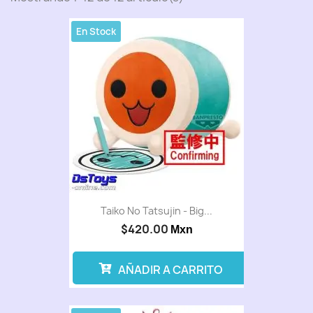
En Stock
Taiko No Tatsujin - Big...
$420.00
Mxn
AÑADIR A CARRITO