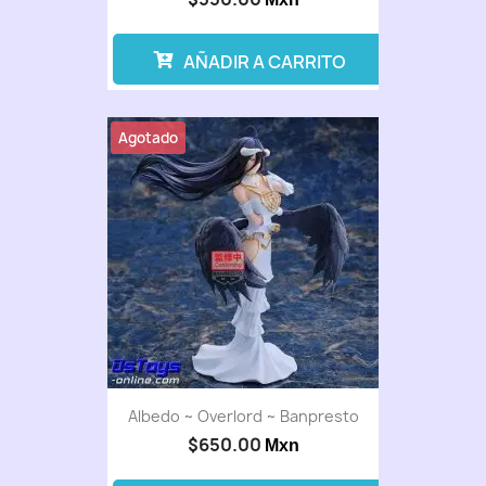
AÑADIR A CARRITO
Agotado
Albedo ~ Overlord ~ Banpresto
$650.00
Mxn