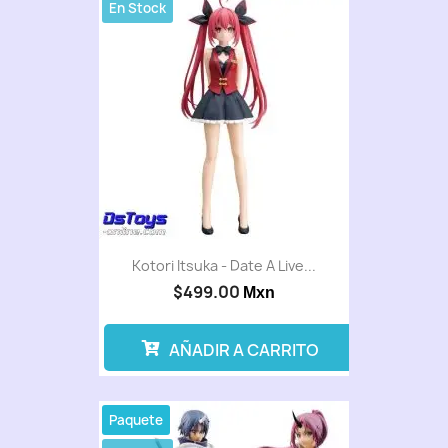
En Stock
Kotori Itsuka - Date A Live...
$499.00
Mxn
AÑADIR A CARRITO
Paquete