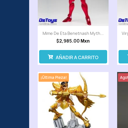
Mime De Eta Benetnash Myth...
Vir
$2,985.00
Mxn
AÑADIR A CARRITO
¡Última Pieza!
Ago