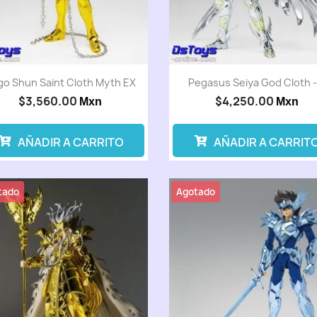
go Shun Saint Cloth Myth EX
Pegasus Seiya God Cloth -.
$3,560.00
$4,250.00
Mxn
Mxn
AÑADIR A CARRITO
AÑADIR A CARRIT
tado
Agotado