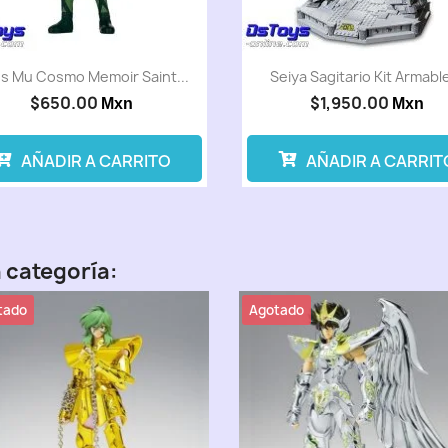
es Mu Cosmo Memoir Saint...
Seiya Sagitario Kit Armable
$650.00
$1,950.00
Mxn
Mxn
AÑADIR A CARRITO
AÑADIR A CARRIT
 categoría:
tado
Agotado