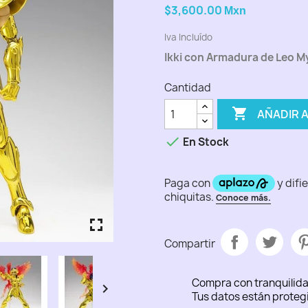
$3,600.00
Mxn
Iva Incluído
Ikki con Armadura de Leo M
Cantidad

AÑADIR 

En Stock
fullscreen
fullscreen
fullscreen
fullscreen
fullscreen
Compartir
Compra con tranquilid

Tus datos están proteg