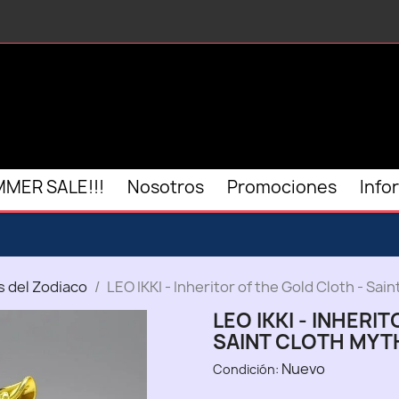
MER SALE!!!
Nosotros
Promociones
Info
s del Zodiaco
LEO IKKI - Inheritor of the Gold Cloth - Sai
LEO IKKI - INHERI
SAINT CLOTH MYT
Nuevo
Condición: