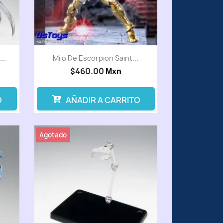
..
Milo De Escorpion Saint...
$460.00
Mxn
O
AÑADIR A CARRITO
Agotado