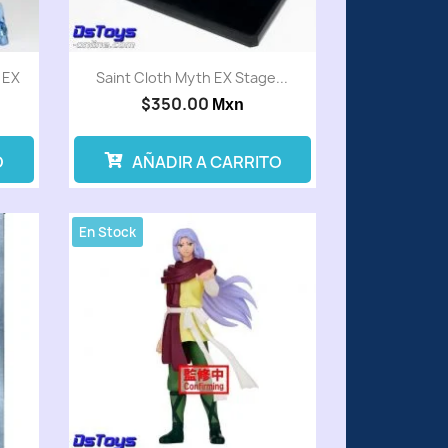
 EX
Saint Cloth Myth EX Stage...
$350.00
Mxn
O
AÑADIR A CARRITO
En Stock