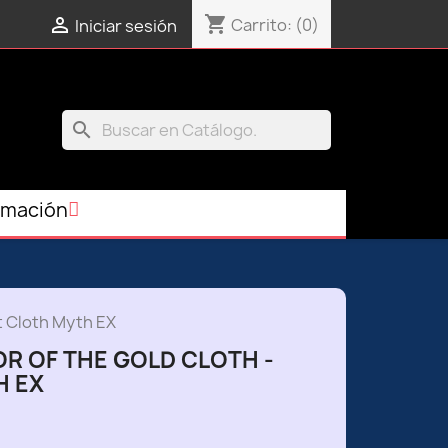
shopping_cart

Carrito:
(0)
Iniciar sesión
search
rmación
nt Cloth Myth EX
TOR OF THE GOLD CLOTH -
H EX