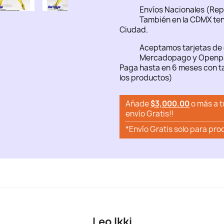
Envíos Nacionales (Rep
También en la CDMX ten
Ciudad.
Aceptamos tarjetas de 
Mercadopago y Openp
Paga hasta en 6 meses con ta
los productos)
Añade
$3,000.00
o más a t
envío Gratis!!
*Envío Gratis solo para pro
Leo Ikki