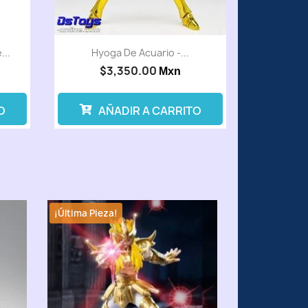
...
Hyoga De Acuario -...
$3,350.00
Mxn
O
AÑADIR A CARRITO
¡Última Pieza!