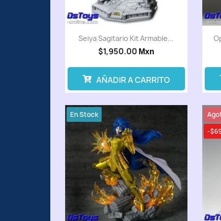
Seiya Sagitario Kit Armable...
Op
$1,950.00
Mxn
AÑADIR A CARRITO
En Stock
Ago
-$6