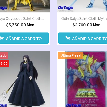
yx Odysseus Saint Cloth...
Odin Seiya Saint Cloth Myth
$5,350.00
$2,760.00
Mxn
Mxn
AÑADIR A CARRITO
AÑADIR A CARRIT
tado
¡Última Pieza!
99.00