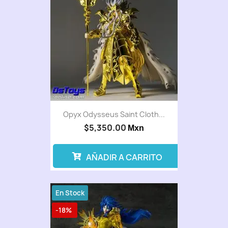
Opyx Odysseus Saint Cloth...
$5,350.00
Mxn
AÑADIR A CARRITO
En Stock
-18%