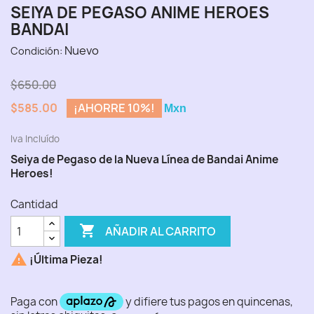
SEIYA DE PEGASO ANIME HEROES
BANDAI
Nuevo
Condición:
$650.00
$585.00
¡AHORRE 10%!
Mxn
Iva Incluído
Seiya de Pegaso de la Nueva Línea de Bandai Anime
Heroes!
Cantidad

AÑADIR AL CARRITO

¡Última Pieza!