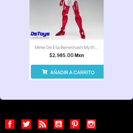
Mime De Eta Benetnash Myth...
$2,985.00
Mxn
AÑADIR A CARRITO
Facebook
Twitter
Rss
YouTube
Pinterest
Instagram