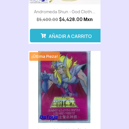
Andromeda Shun - God Cloth...
$4,428.00
$5,400.00
Mxn
AÑADIR A CARRITO
¡Última Pieza!