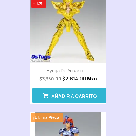
-16%
Hyoga De Acuario -...
$2,814.00
$3,350.00
Mxn
AÑADIR A CARRITO
¡Última Pieza!