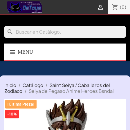
shopping_cart

(0)
search
MENU
Inicio
Catálogo
Saint Seiya / Caballeros del
Zodiaco
Seiya de Pegaso Anime Heroes Bandai
¡Última Pieza!
-10%