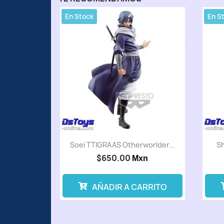
En Stock
En S
Soei TTIGRAAS Otherworlder...
Sh
$650.00
Mxn
AÑADIR A CARRITO