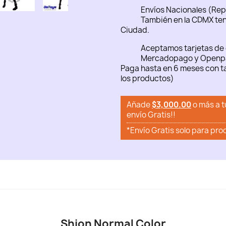
Envíos Nacionales (Rep
También en la CDMX ten
Ciudad.
Aceptamos tarjetas de 
Mercadopago y Openp
Paga hasta en 6 meses con ta
los productos)
Añade
$3,000.00
o más a t
envío Gratis!!
*Envío Gratis solo para pro
Shion Normal Color