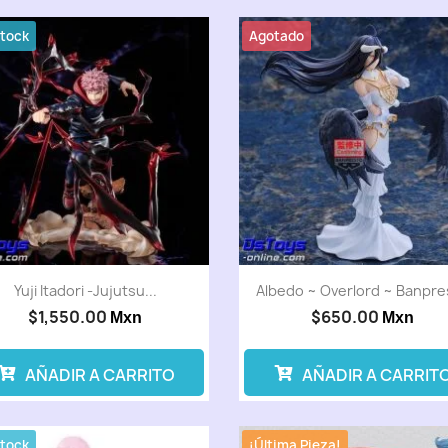
Stock
Agotado
Yuji Itadori -Jujutsu...
Albedo ~ Overlord ~ Banpre
$1,550.00
$650.00
Mxn
Mxn
AÑADIR A CARRITO
AÑADIR A CARRIT
Stock
¡Última Pieza!