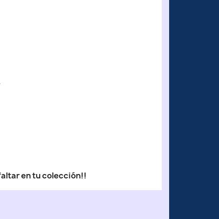
~
.
altar en tu colección!!