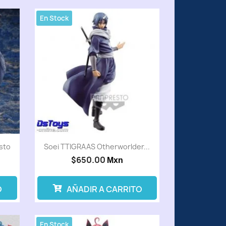
En Stock
sto
Soei TTIGRAAS Otherworlder...
$650.00
Mxn
O
AÑADIR A CARRITO
En Stock