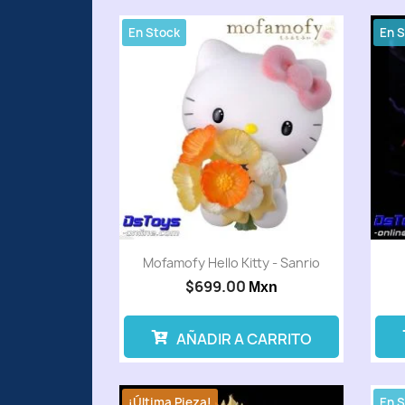
En Stock
En 
Mofamofy Hello Kitty - Sanrio
$699.00
Mxn
AÑADIR A CARRITO
¡Última Pieza!
En 