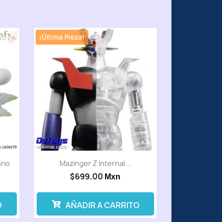
¡Última Pieza!
rio
Mazinger Z Internal...
$699.00
Mxn
O
AÑADIR A CARRITO