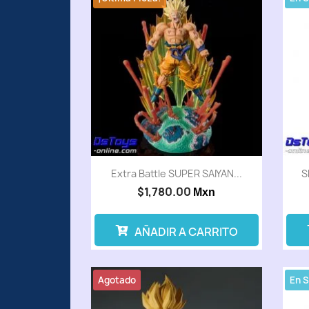
Extra Battle SUPER SAIYAN...
S
$1,780.00
Mxn
AÑADIR A CARRITO
Agotado
En 