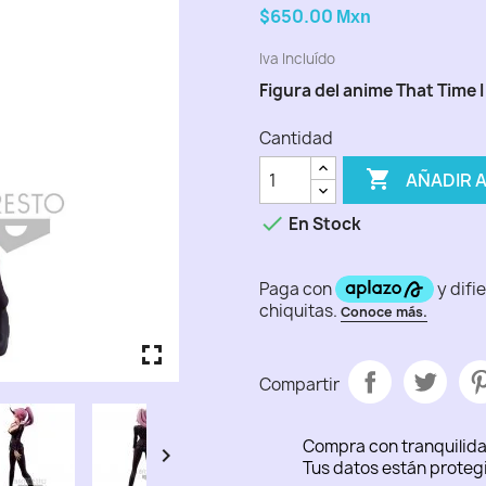
$650.00
Mxn
Iva Incluído
Figura del anime That Time 
Cantidad

AÑADIR 

En Stock
fullscreen
fullscreen
fullscreen
fullscreen
fullscreen
Compartir
Compra con tranquilid

Tus datos están proteg