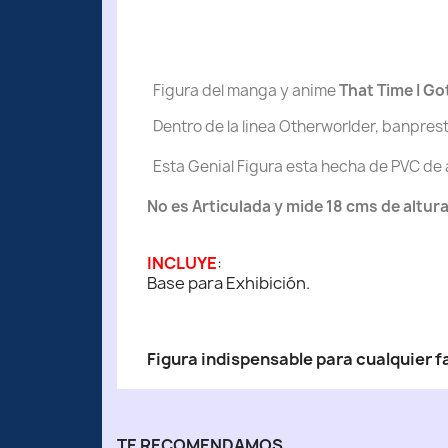
Figura del manga y anime
That Time I Go
Dentro de la linea Otherworlder, banpresto
Esta Genial Figura esta hecha de PVC de a
No es Articulada y mide 18 cms de altu
INCLUYE
:
Base para Exhibición.
Figura indispensable para cualquier fa
TE RECOMENDAMOS