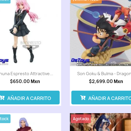
huna Espresto Attractive...
Son Goku & Bulma - Dragon.
$650.00
$2,699.00
Mxn
Mxn
AÑADIR A CARRITO
AÑADIR A CARRIT
Stock
Agotado