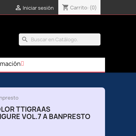
shopping_cart

Carrito:
(0)
Iniciar sesión
search
rmación
anpresto
LOR TTIGRAAS
GURE VOL.7 A BANPRESTO