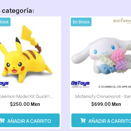
 categoría:
Stock
En Stock
okémon Model Kit Quick!!...
Mofamofy Cinnamoroll - San
$250.00
$699.00
Mxn
Mxn
AÑADIR A CARRITO
AÑADIR A CARRIT