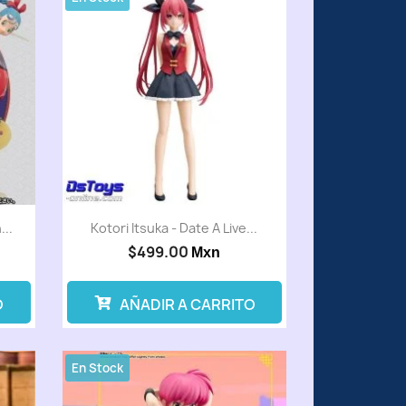
..
Kotori Itsuka - Date A Live...
$499.00
Mxn
O
AÑADIR A CARRITO
En Stock