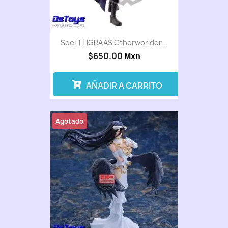
Soei TTIGRAAS Otherworlder...
$650.00
Mxn
AÑADIR A CARRITO
Agotado