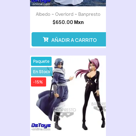
Albedo ~ Overlord ~ Banpresto
$650.00
Mxn
AÑADIR A CARRITO
Paquete
En Stock
-15%