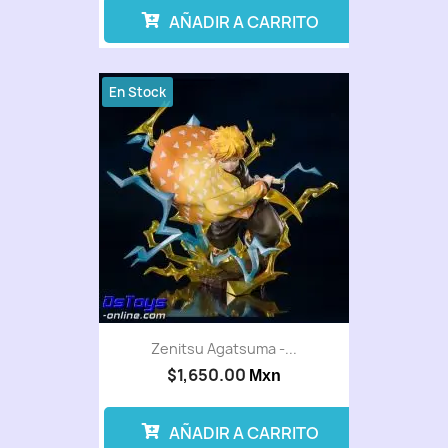
AÑADIR A CARRITO
En Stock
Zenitsu Agatsuma -...
$1,650.00
Mxn
AÑADIR A CARRITO