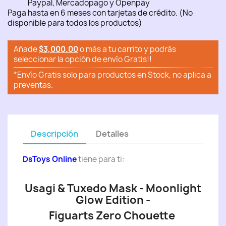
Paypal, Mercadopago y Openpay
Paga hasta en 6 meses con tarjetas de crédito. (No
disponible para todos los productos)
Añade
$3,000.00
o más a tu carrito y podrás
seleccionar la opción de envío Gratis!!
*Envío Gratis solo para productos en Stock, no aplica a
preventas.
Descripción
Detalles
DsToys Online
tiene para ti:
Usagi & Tuxedo Mask - Moonlight
Glow Edition -
Figuarts Zero Chouette