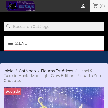
shopping_cart

(0)
search
MENU
Inicio
Catálogo
Figuras Estáticas
Usagi &
Tuxedo Mask - Moonlight Glow Edition - Figuarts Zero
Chouette
Agotado