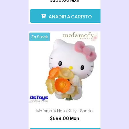
$250.00
Mxn
AÑADIR A CARRITO
En Stock
Mofamofy Hello Kitty - Sanrio
$699.00
Mxn