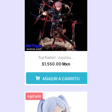
Yuji Itadori -Jujutsu...
$1,550.00
Mxn
AÑADIR A CARRITO
Agotado