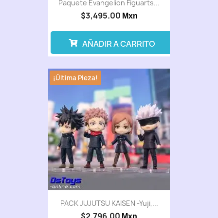
Paquete Evangelion Figuarts...
$3,495.00
Mxn
AÑADIR A CARRITO
¡Última Pieza!
PACK JUJUTSU KAISEN -Yuji,...
$2,796.00
Mxn