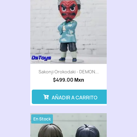
Sakonji Orokodaki - DEMON...
$499.00
Mxn
AÑADIR A CARRITO
En Stock