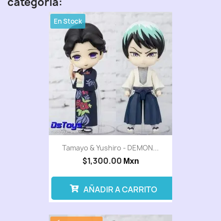
categoría:
En Stock
Tamayo & Yushiro - DEMON...
$1,300.00
Mxn
AÑADIR A CARRITO