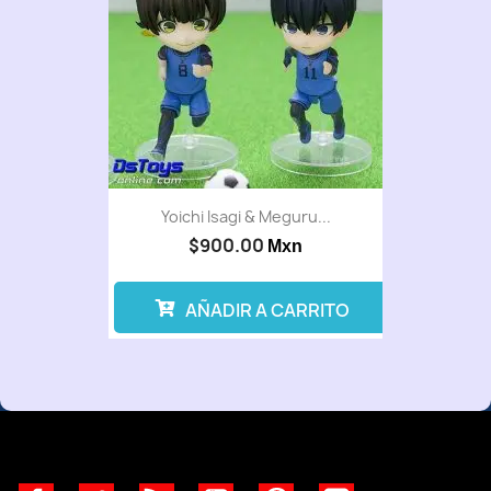
Yoichi Isagi & Meguru...
$900.00
Mxn
AÑADIR A CARRITO