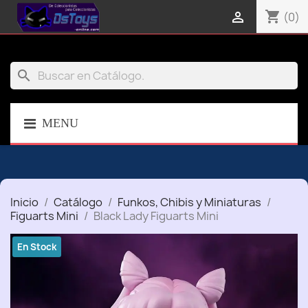
shopping_cart

(0)
search
MENU
Inicio
Catálogo
Funkos, Chibis y Miniaturas
Figuarts Mini
Black Lady Figuarts Mini
En Stock