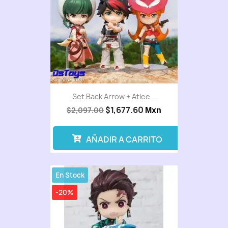
Set Back Arrow + Atlee...
$1,677.60
$2,097.00
Mxn
AÑADIR A CARRITO
En Stock
-20%