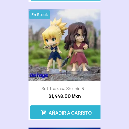
En Stock
Set Tsukasa Shishio &...
$1,448.00
Mxn
AÑADIR A CARRITO