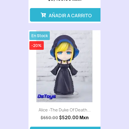
AÑADIR A CARRITO
En Stock
-20%
Alice -The Duke Of Death...
$520.00
$650.00
Mxn