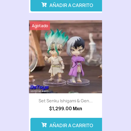
AÑADIR A CARRITO
Agotado
Set Senku Ishigami & Gen...
$1,299.00
Mxn
AÑADIR A CARRITO