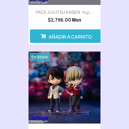
PACK JUJUTSU KAISEN -Yuji,...
$2,796.00
Mxn
AÑADIR A CARRITO
En Stock