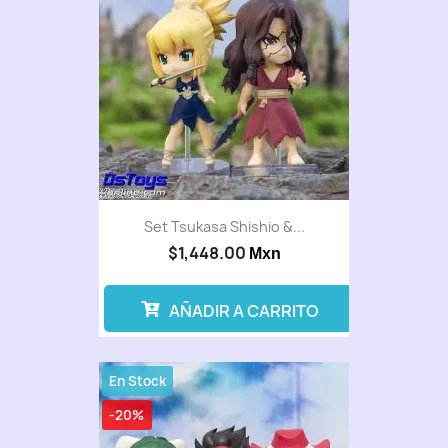
Set Tsukasa Shishio &...
$1,448.00
Mxn
AÑADIR A CARRITO
En Stock
-20%