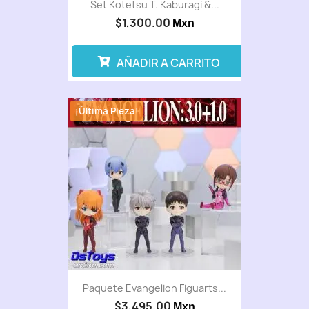
Set Kotetsu T. Kaburagi &...
$1,300.00
Mxn
AÑADIR A CARRITO
¡Última Pieza!
Paquete Evangelion Figuarts...
$3,495.00
Mxn