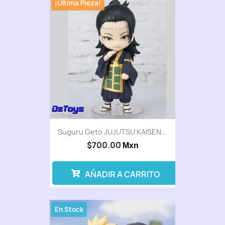
¡Última Pieza!
Suguru Geto JUJUTSU KAISEN...
$700.00
Mxn
AÑADIR A CARRITO
En Stock