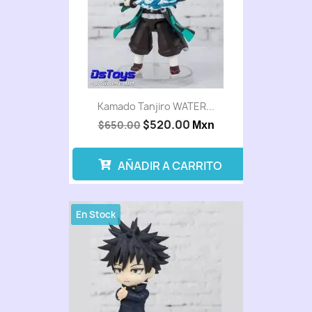
Kamado Tanjiro WATER...
$520.00
$650.00
Mxn
AÑADIR A CARRITO
En Stock