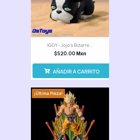
IGGY - Jojo’s Bizarre...
$520.00
Mxn
AÑADIR A CARRITO
¡Última Pieza!