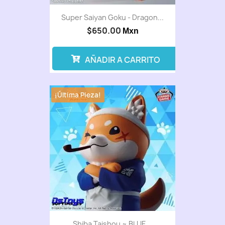
Super Saiyan Goku - Dragon...
$650.00
Mxn
AÑADIR A CARRITO
¡Última Pieza!
Shiba Taishou ~ BLUE...