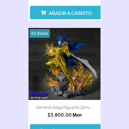
AÑADIR A CARRITO
En Stock
Geminis Saga Figuarts Zero...
$3,800.00
Mxn