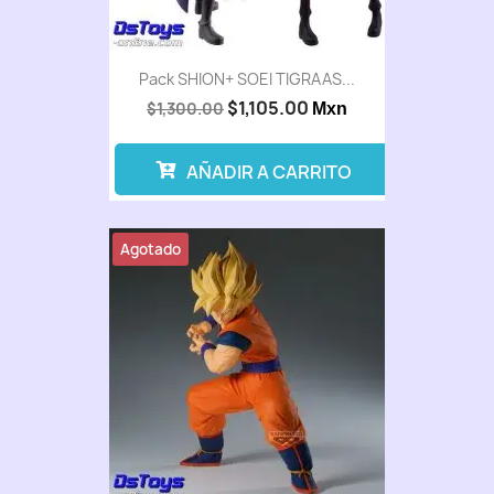
Pack SHION+ SOEI TIGRAAS...
$1,105.00
$1,300.00
Mxn
AÑADIR A CARRITO
Agotado