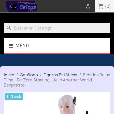
shopping_cart

(0)
search
MENU
Inicio
Catálogo
Figuras Estáticas
Echidna Relax
Time - Re:Zero Starting Life In Another World
Banpresto
En Stock