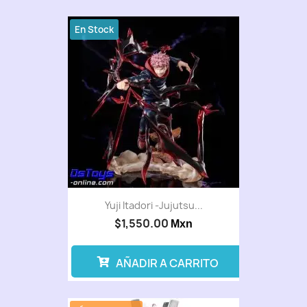
En Stock
Yuji Itadori -Jujutsu...
$1,550.00
Mxn
AÑADIR A CARRITO