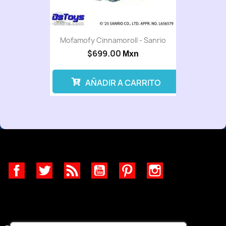
Mofamofy Cinnamoroll - Sanrio
$699.00
Mxn
AÑADIR A CARRITO
Facebook
Twitter
Rss
YouTube
Pinterest
Instagram