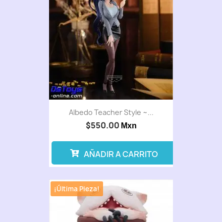
Albedo Teacher Style ~...
$550.00
Mxn
AÑADIR A CARRITO
¡Última Pieza!