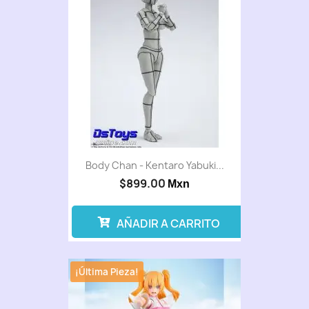
Body Chan - Kentaro Yabuki...
$899.00
Mxn
AÑADIR A CARRITO
¡Última Pieza!