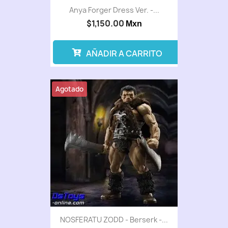
Anya Forger Dress Ver. -...
$1,150.00
Mxn
AÑADIR A CARRITO
Agotado
NOSFERATU ZODD - Berserk -...