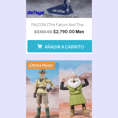
FALCON (The Falcon And The...
$2,790.00
$3,100.00
Mxn
AÑADIR A CARRITO
¡Última Pieza!