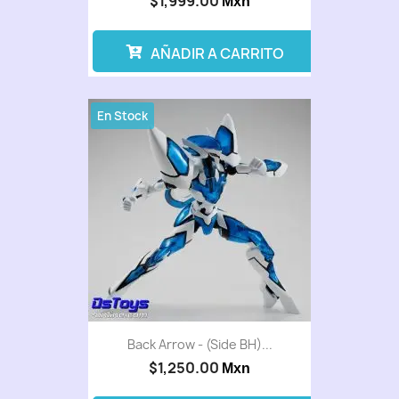
$1,999.00
Mxn
AÑADIR A CARRITO
En Stock
Back Arrow - (Side BH)...
$1,250.00
Mxn