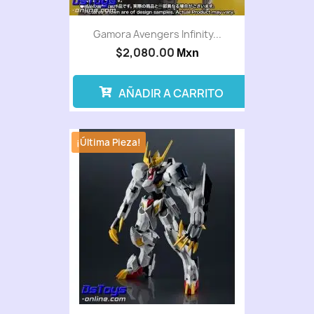
Gamora Avengers Infinity...
$2,080.00
Mxn
AÑADIR A CARRITO
¡Última Pieza!