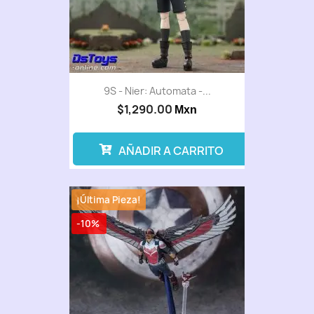
9S - Nier: Automata -...
$1,290.00
Mxn
AÑADIR A CARRITO
¡Última Pieza!
-10%