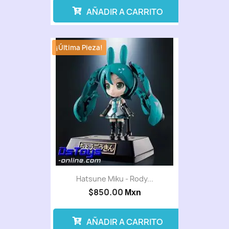
AÑADIR A CARRITO
¡Última Pieza!
Hatsune Miku - Rody...
$850.00
Mxn
AÑADIR A CARRITO