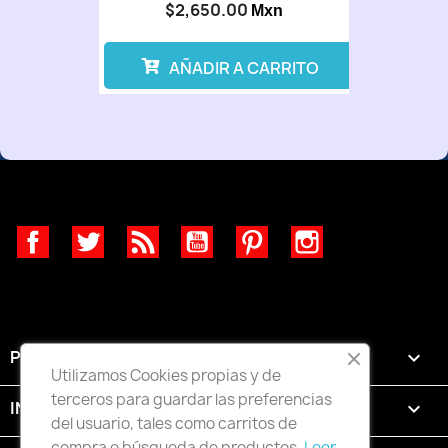
$2,650.00
Mxn
AÑADIR A CARRITO
Facebook
Twitter
Rss
YouTube
Pinterest
Instagram
PRODUCTOS

Utilizamos Cookies propias y de
terceros para guardar las preferencias
INFORMACIÓN

del usuario, tales como carritos de
compra o búsqueda de productos.
Leer