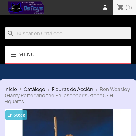
shopping_cart

(0)
search
MENU
Inicio
Catálogo
Figuras de Acción
Ron Weasley
(Harry Potter and the Philosopher's Stone) S.H.
Figuarts
En Stock