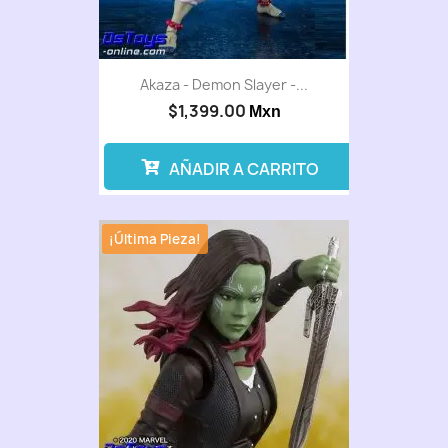
Akaza - Demon Slayer -...
$1,399.00
Mxn
AÑADIR A CARRITO
¡Última Pieza!