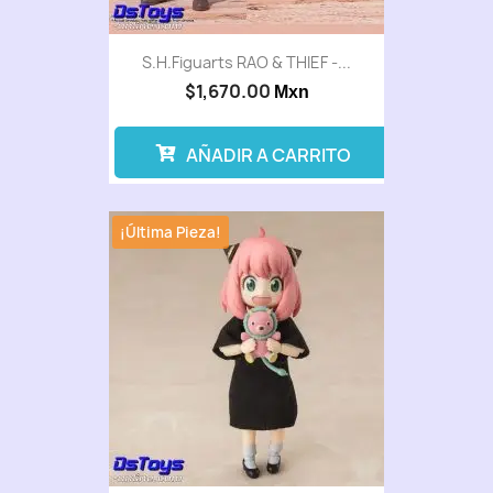
S.H.Figuarts RAO & THIEF -...
$1,670.00
Mxn
AÑADIR A CARRITO
¡Última Pieza!