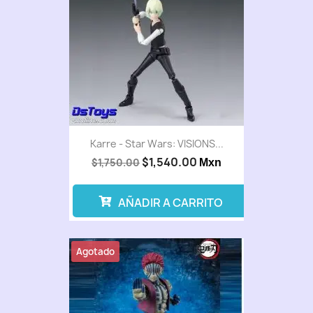
Karre - Star Wars: VISIONS...
$1,540.00
$1,750.00
Mxn
AÑADIR A CARRITO
Agotado