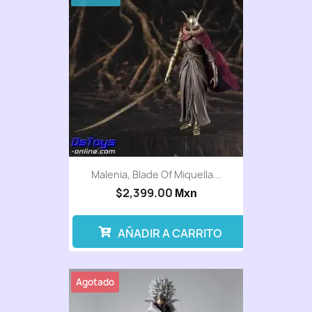
Malenia, Blade Of Miquella...
$2,399.00
Mxn
AÑADIR A CARRITO
Agotado