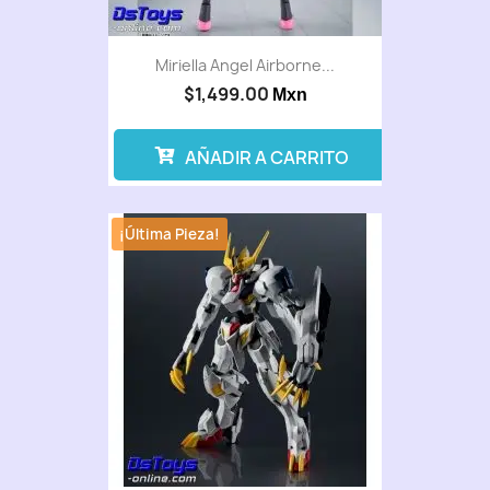
Miriella Angel Airborne...
$1,499.00
Mxn
AÑADIR A CARRITO
¡Última Pieza!