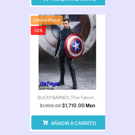
¡Última Pieza!
-10%
BUCKY BARNES (The Falcon...
$1,710.00
$1,900.00
Mxn
AÑADIR A CARRITO