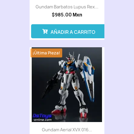
Gundam Barbatos Lupus Rex...
$985.00
Mxn
AÑADIR A CARRITO
¡Última Pieza!
Gundam Aerial XVX 016...