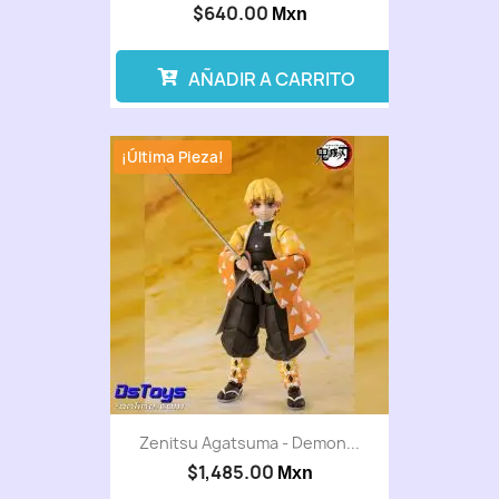
$640.00
Mxn
AÑADIR A CARRITO
¡Última Pieza!
Zenitsu Agatsuma - Demon...
$1,485.00
Mxn