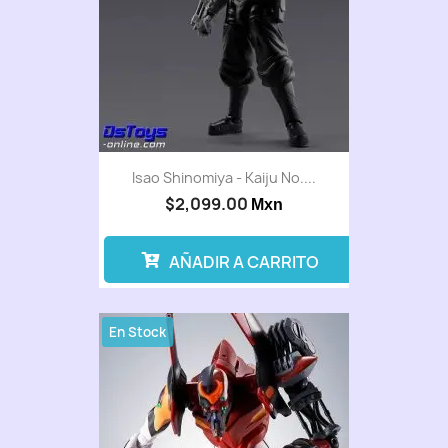
Isao Shinomiya - Kaiju No....
$2,099.00
Mxn
AÑADIR A CARRITO
En Stock