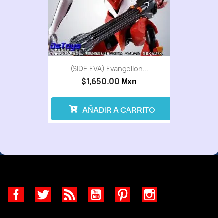
(SIDE EVA) Evangelion...
$1,650.00
Mxn
AÑADIR A CARRITO
Facebook
Twitter
Rss
YouTube
Pinterest
Instagram