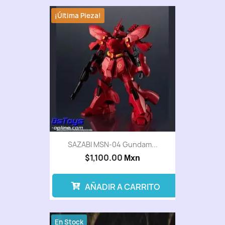
¡Última Pieza!
SAZABI MSN-04 Gundam...
$1,100.00
Mxn
AÑADIR A CARRITO
En Stock