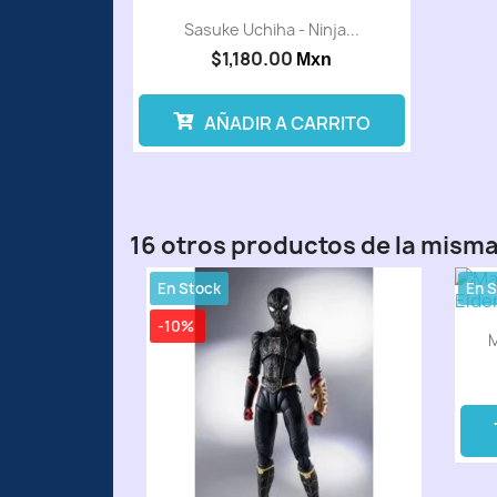
Sasuke Uchiha - Ninja...
$1,180.00
Mxn
AÑADIR A CARRITO
16 otros productos de la misma
En Stock
En 
-10%
M