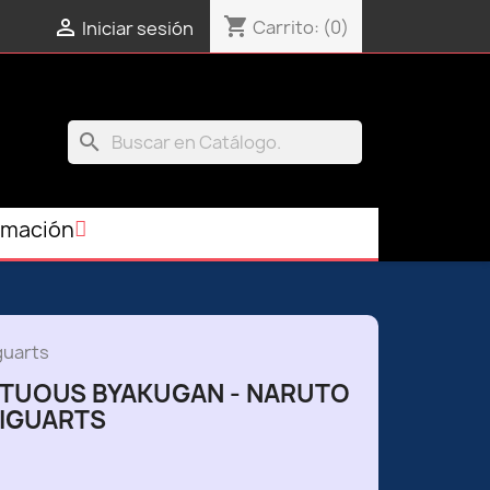
shopping_cart

Carrito:
(0)
Iniciar sesión
search
rmación
guarts
RTUOUS BYAKUGAN - NARUTO
FIGUARTS