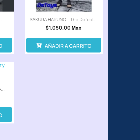
.
SAKURA HARUNO - The Defeat...
$1,050.00
Mxn
O
AÑADIR A CARRITO
...
O