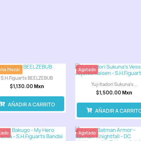
ima Pieza!
Agotado
S.H.Figuarts BEELZEBUB
Yuji Itadori Sukuna's...
$1,130.00
Mxn
$1,500.00
Mxn
AÑADIR A CARRITO
AÑADIR A CARRIT
tado
Agotado