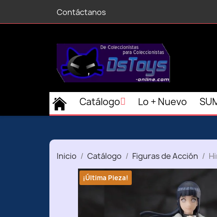
Contáctanos
Catálogo
Lo + Nuevo
SUM
Inicio
Catálogo
Figuras de Acción
Hi
¡Última Pieza!