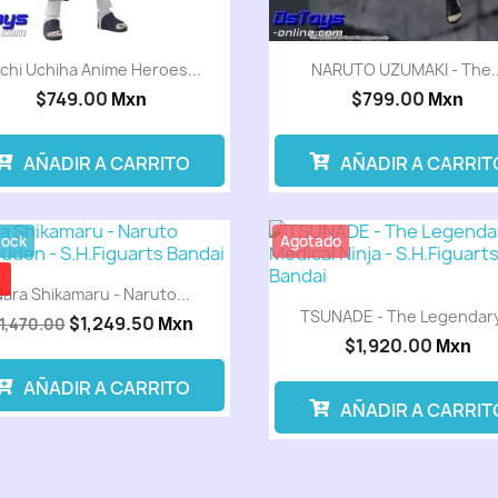
achi Uchiha Anime Heroes...
NARUTO UZUMAKI - The..
$749.00
$799.00
Mxn
Mxn
AÑADIR A CARRITO
AÑADIR A CARRIT
tock
Agotado
ara Shikamaru - Naruto...
TSUNADE - The Legendary
$1,249.50
1,470.00
Mxn
$1,920.00
Mxn
AÑADIR A CARRITO
AÑADIR A CARRIT