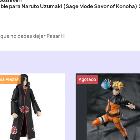
 Soshiken
able para Naruto Uzumaki (Sage Mode Savor of Konoha) 
a que no debes dejar Pasar!!!
ma Pieza!
Agotado