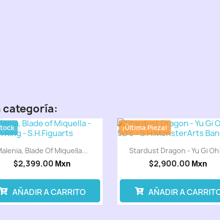
 categoría:
Stock
¡Última Pieza!
alenia, Blade Of Miquella...
Stardust Dragon - Yu Gi Oh!
$2,399.00
$2,900.00
Mxn
Mxn
AÑADIR A CARRITO
AÑADIR A CARRIT