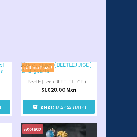
¡Última Pieza!
Beetlejuice ( BEETLEJUICE )...
$1,820.00
Mxn
O
AÑADIR A CARRITO
Agotado