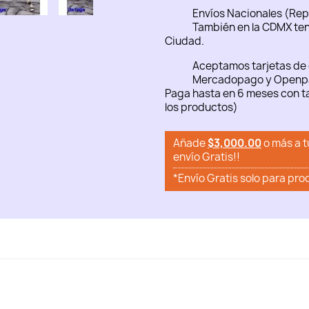
Envíos Nacionales (Rep
También en la CDMX ten
Ciudad.
Aceptamos tarjetas de 
Mercadopago y Openp
Paga hasta en 6 meses con ta
los productos)
Añade
$3,000.00
o más a t
envío Gratis!!
*Envío Gratis solo para pro