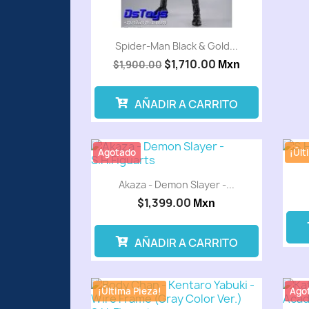
Spider-Man Black & Gold...
$1,710.00
$1,900.00
Mxn
AÑADIR A CARRITO
Agotado
¡Últ
Akaza - Demon Slayer -...
$1,399.00
Mxn
AÑADIR A CARRITO
¡Última Pieza!
Ago