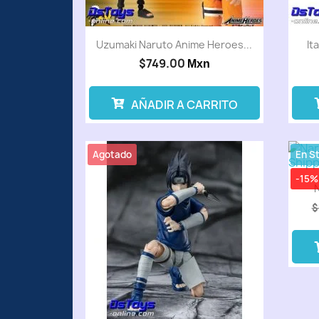
Uzumaki Naruto Anime Heroes...
It
$749.00
Mxn
AÑADIR A CARRITO
Agotado
En S
-15%
N
$