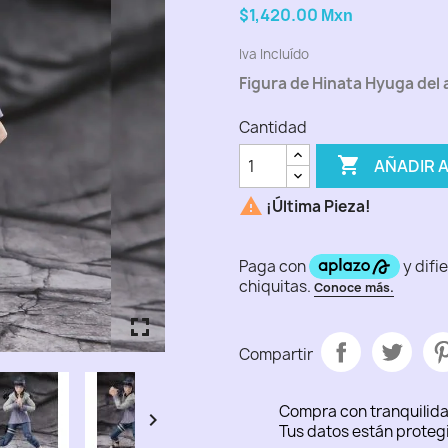
$1,420.00
Mxn
Iva Incluído
Figura de Hinata Hyuga del
Cantidad

AÑADIR 

¡Última Pieza!
fullscreen
fullscreen
fullscreen
fullscreen
fullscreen
Compartir
Compra con tranquilid

Tus datos están proteg