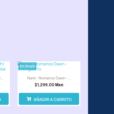
En Stock
...
Nami - Romance Dawn -...
$1,299.00
Mxn
O
AÑADIR A CARRITO