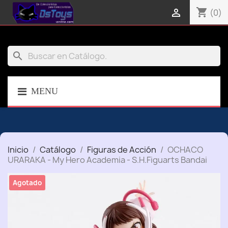
shopping_cart

(0)
search
MENU
Inicio
Catálogo
Figuras de Acción
OCHACO
URARAKA - My Hero Academia - S.H.Figuarts Bandai
Agotado