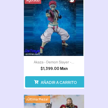
Agotado
Akaza - Demon Slayer -...
$1,399.00
Mxn
AÑADIR A CARRITO
¡Última Pieza!