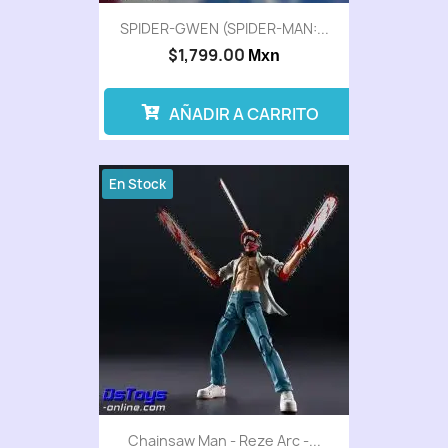
SPIDER-GWEN (SPIDER-MAN:...
$1,799.00
Mxn
AÑADIR A CARRITO
En Stock
Chainsaw Man - Reze Arc -...