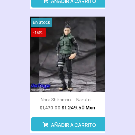
AÑADIR A CARRITO
En Stock
-15%
Nara Shikamaru - Naruto...
$1,249.50
$1,470.00
Mxn
AÑADIR A CARRITO