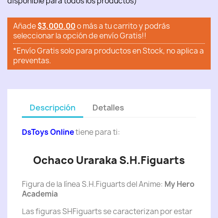
disponible para todos los productos)
Añade
$3,000.00
o más a tu carrito y podrás
seleccionar la opción de envío Gratis!!
*Envío Gratis solo para productos en Stock, no aplica a
preventas.
Descripción
Detalles
DsToys Online
tiene para ti:
Ochaco Uraraka S.H.Figuarts
Figura de la línea S.H.Figuarts del Anime:
My Hero
Academia
Las figuras SHFiguarts se caracterizan por estar