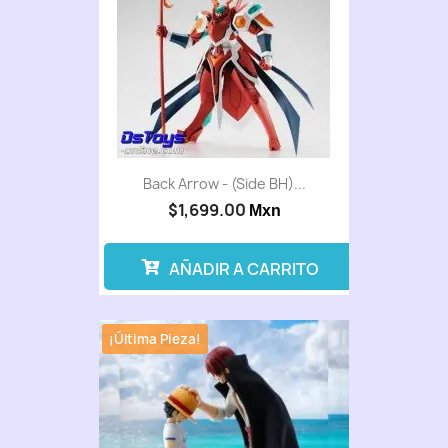
Back Arrow - (Side BH)...
$1,699.00
Mxn
AÑADIR A CARRITO
¡Última Pieza!