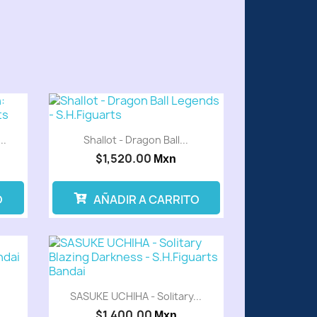
..
Shallot - Dragon Ball...
$1,520.00
Mxn
O
AÑADIR A CARRITO
venta
Preventa
.
SASUKE UCHIHA - Solitary...
$1,400.00
Mxn