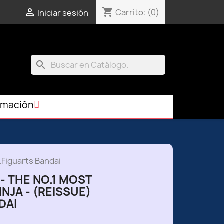
shopping_cart

Carrito:
(0)
Iniciar sesión
search
rmación
.Figuarts Bandai
- THE NO.1 MOST
NJA - (REISSUE)
DAI