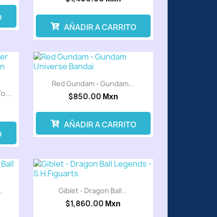
O
AÑADIR A CARRITO
venta
Preventa
Red Gundam - Gundam...
o...
$850.00
Mxn
AÑADIR A CARRITO
O
venta
Preventa
.
Giblet - Dragon Ball...
$1,860.00
Mxn