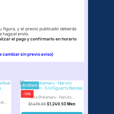
u figura, y el precio publicado deberás
e haga el envío.
izar el pago y confirmarlo en horario
e cambiar sin previo aviso)
En Stock
-15%
Nara Shikamaru - Naruto...
t...
$1,249.50
$1,470.00
Mxn