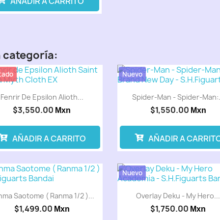
AÑADIR A CARRITO
Preventa
 categoría:
tado
Nuevo
Fenrir De Epsilon Alioth...
Spider-Man - Spider-Man:.
$3,550.00
$1,550.00
Mxn
Mxn
AÑADIR A CARRITO
AÑADIR A CARRIT
Nuevo
Preventa
Pre
nma Saotome ( Ranma 1/2 )...
Overlay Deku - My Hero..
$1,499.00
$1,750.00
Mxn
Mxn