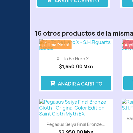
AÑADIR A CARRITO
16 otros productos de la misma
¡Última Pieza!
Ago
X - To Be Hero X -...
$1,650.00
Mxn
AÑADIR A CARRITO
Preventa
Ra
Pegasus Seiya Final Bronze...
$2,950.00
Mxn