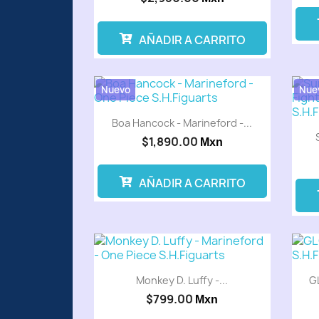
AÑADIR A CARRITO
Preventa
Nuevo
Nue
Boa Hancock - Marineford -...
$1,890.00
Mxn
AÑADIR A CARRITO
Preventa
Monkey D. Luffy -...
GL
$799.00
Mxn