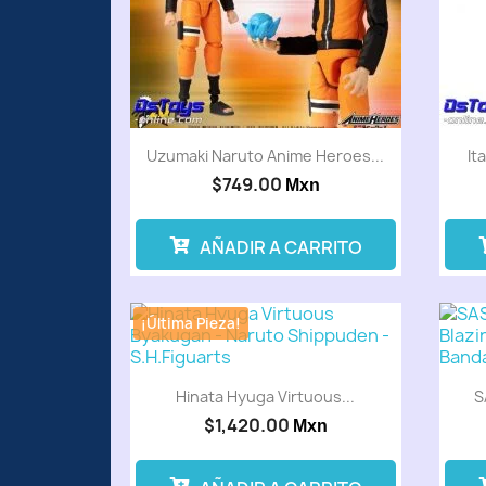
Uzumaki Naruto Anime Heroes...
It
$749.00
Mxn
AÑADIR A CARRITO
¡Última Pieza!
Hinata Hyuga Virtuous...
S
$1,420.00
Mxn