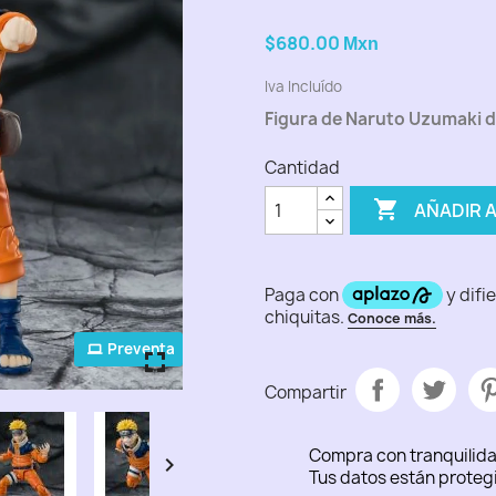
$680.00
Mxn
Iva Incluído
Figura de Naruto Uzumaki d
Cantidad

AÑADIR 
Preventa
fullscreen
fullscreen
fullscreen
fullscreen
fullscreen
Compartir
Compra con tranquilid

Tus datos están proteg