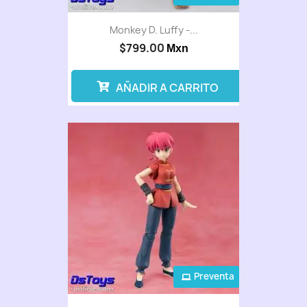
Monkey D. Luffy -...
$799.00
Mxn
AÑADIR A CARRITO
Preventa