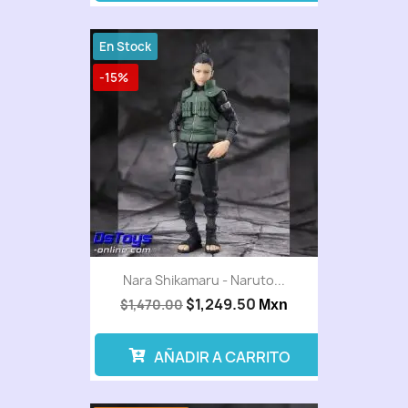
En Stock
-15%
Nara Shikamaru - Naruto...
$1,249.50
$1,470.00
Mxn
AÑADIR A CARRITO