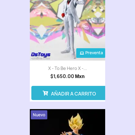
Preventa
X - To Be Hero X -...
$1,650.00
Mxn
AÑADIR A CARRITO
Nuevo