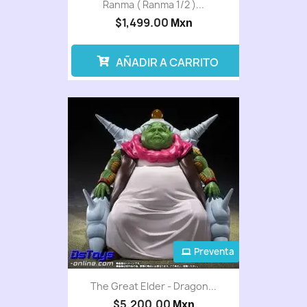
Ranma ( Ranma 1/2 )...
$1,499.00
Mxn
AÑADIR A CARRITO
Preventa
The Great Elder - Dragon...
$5,200.00
Mxn