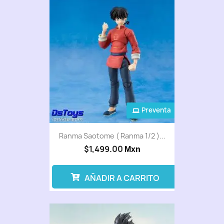
Preventa
Ranma Saotome ( Ranma 1/2 )...
$1,499.00
Mxn
AÑADIR A CARRITO