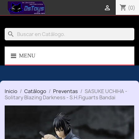
shopping_cart

(0)
search
MENU
Inicio
Catálogo
Preventas
SASUKE UCHIHA -
Solitary Blazing Darkness - S.H.Figuarts Bandai