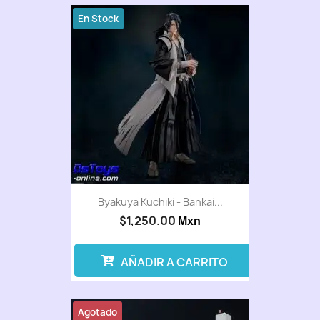
En Stock
Byakuya Kuchiki - Bankai...
$1,250.00
Mxn
AÑADIR A CARRITO
Agotado