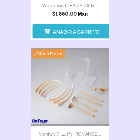
Wolverine (DEADPOOL &...
$1,860.00
Mxn
AÑADIR A CARRITO
¡Última Pieza!
Monkey D. Luffy -ROMANCE...