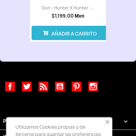
Gon - Hunter X Hunter -...
$1,199.00
Mxn
AÑADIR A CARRITO
Facebook
Twitter
Rss
YouTube
Pinterest
Instagram
PRODUCTOS

Utilizamos Cookies propias y de
terceros para guardar las preferencias