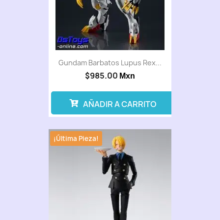
Gundam Barbatos Lupus Rex...
$985.00
Mxn
AÑADIR A CARRITO
¡Última Pieza!