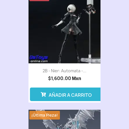
2B - Nier: Automata -...
$1,600.00
Mxn
AÑADIR A CARRITO
¡Última Pieza!