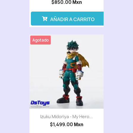
$850.00
Mxn
AÑADIR A CARRITO
Agotado
Izuku Midoriya - My Hero...
$1,499.00
Mxn