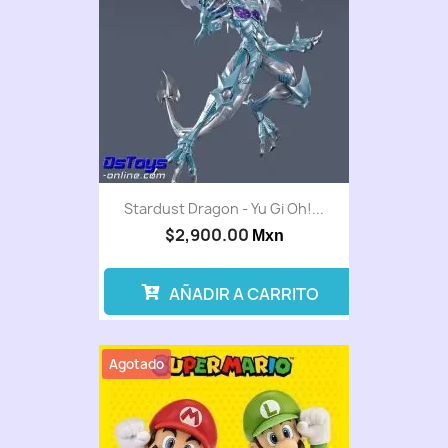
Stardust Dragon - Yu Gi Oh!...
$2,900.00
Mxn
AÑADIR A CARRITO
Agotado