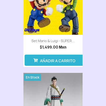
Set Mario & Luigi - SUPER...
$1,499.00
Mxn
AÑADIR A CARRITO
En Stock