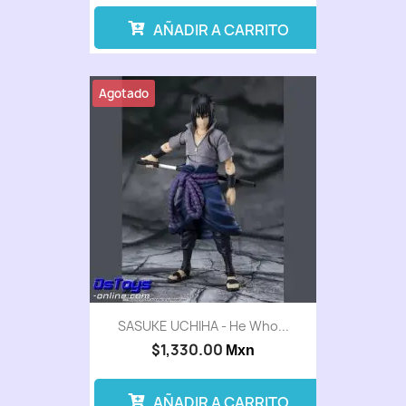
AÑADIR A CARRITO
Agotado
SASUKE UCHIHA - He Who...
$1,330.00
Mxn
AÑADIR A CARRITO