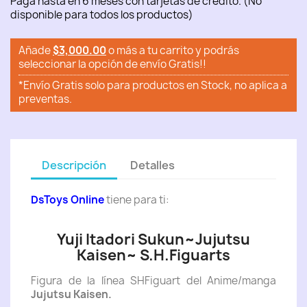
Paga hasta en 6 meses con tarjetas de crédito. (No
disponible para todos los productos)
Añade
$3,000.00
o más a tu carrito y podrás
seleccionar la opción de envío Gratis!!
*Envío Gratis solo para productos en Stock, no aplica a
preventas.
Descripción
Detalles
DsToys Online
tiene para ti:
Yuji Itadori Sukun~Jujutsu
Kaisen~ S.H.Figuarts
Figura de la línea SHFiguart del Anime/manga
Jujutsu Kaisen.