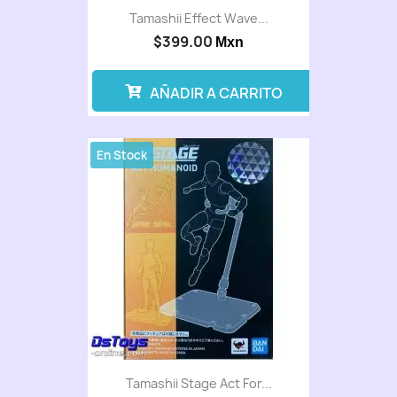
Tamashii Effect Wave...
$399.00
Mxn
AÑADIR A CARRITO
En Stock
Tamashii Stage Act For...