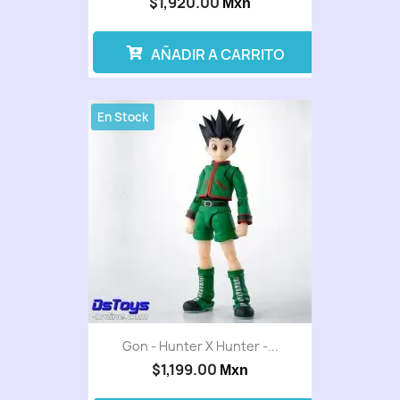
$1,920.00
Mxn
AÑADIR A CARRITO
En Stock
Gon - Hunter X Hunter -...
$1,199.00
Mxn