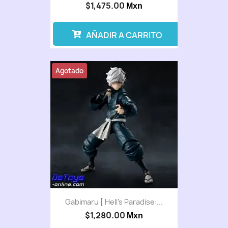
$1,475.00
Mxn
AÑADIR A CARRITO
Agotado
Gabimaru [ Hell's Paradise:...
$1,280.00
Mxn