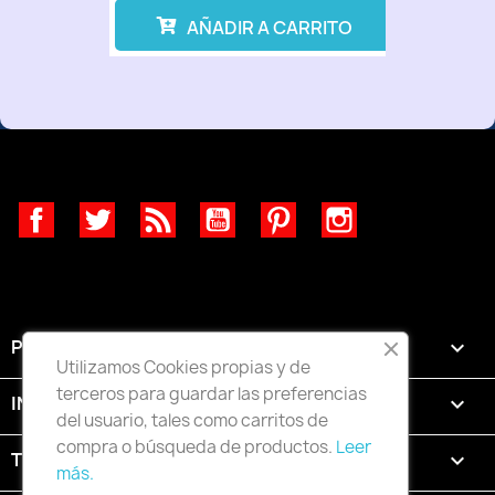
AÑADIR A CARRITO
Facebook
Twitter
Rss
YouTube
Pinterest
Instagram
PRODUCTOS

Utilizamos Cookies propias y de
terceros para guardar las preferencias
INFORMACIÓN

del usuario, tales como carritos de
compra o búsqueda de productos.
Leer
TU CUENTA

más.