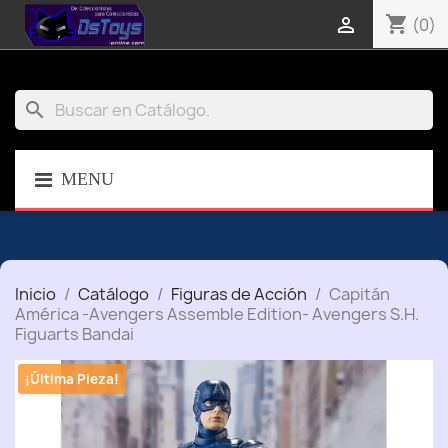
shopping_cart

(0)
search
MENU
Inicio
Catálogo
Figuras de Acción
Capitán
América -Avengers Assemble Edition- Avengers S.H.
Figuarts Bandai
¡Última Pieza!