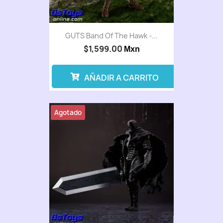
GUTS Band Of The Hawk -...
$1,599.00
Mxn
AÑADIR A CARRITO
Agotado