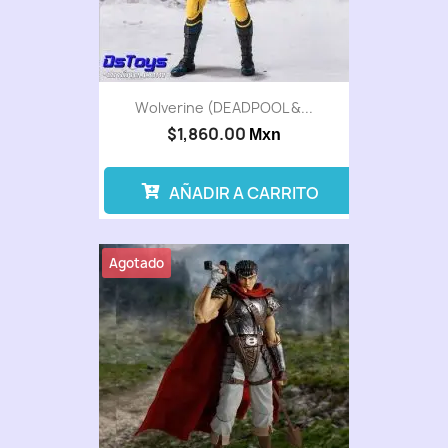
Wolverine (DEADPOOL &...
$1,860.00
Mxn
AÑADIR A CARRITO
Agotado