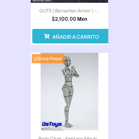
GUTS ( Berserker Armor ) -...
$2,100.00
Mxn
AÑADIR A CARRITO
¡Última Pieza!
Body Chan - Kentaro Yabuki...