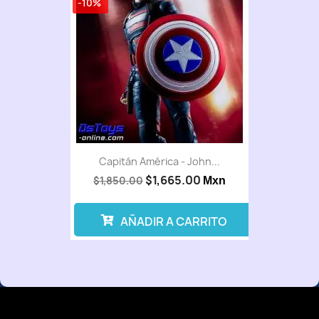
-10%
Capitán América - John...
$1,665.00
$1,850.00
Mxn
AÑADIR A CARRITO