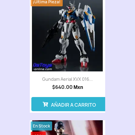
¡Última Pieza!
Gundam Aerial XVX 016...
$640.00
Mxn
AÑADIR A CARRITO
En Stock