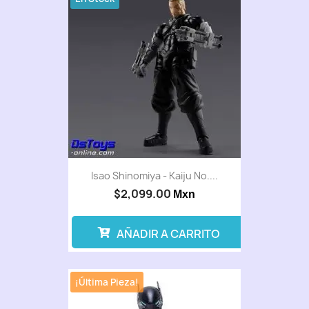
Isao Shinomiya - Kaiju No....
$2,099.00
Mxn
AÑADIR A CARRITO
¡Última Pieza!