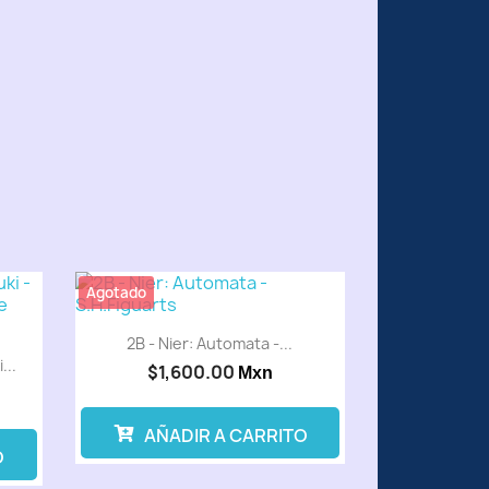
Agotado
2B - Nier: Automata -...
...
$1,600.00
Mxn
AÑADIR A CARRITO
O