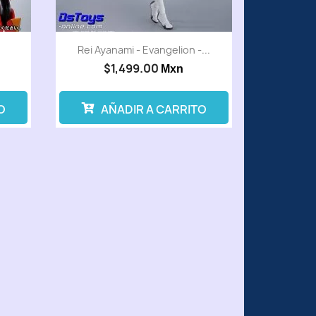
Rei Ayanami - Evangelion -...
$1,499.00
Mxn
O
AÑADIR A CARRITO