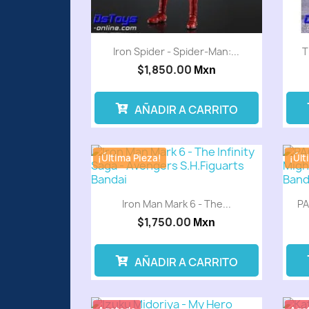
Iron Spider - Spider-Man:...
T
$1,850.00
Mxn
AÑADIR A CARRITO
¡Última Pieza!
¡Últ
Iron Man Mark 6 - The...
PA
$1,750.00
Mxn
AÑADIR A CARRITO