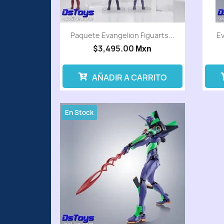
Paquete Evangelion Figuarts...
Ev
$3,495.00
Mxn
AÑADIR A CARRITO
En Stock