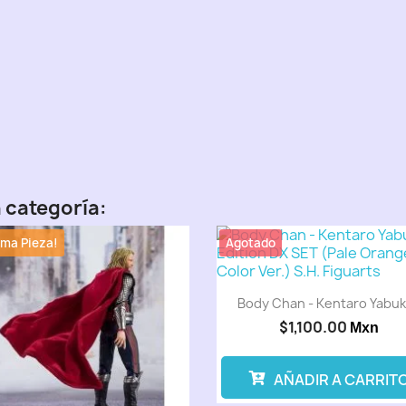
 categoría:
ima Pieza!
Agotado
Body Chan - Kentaro Yabuki
$1,100.00
Mxn
AÑADIR A CARRIT