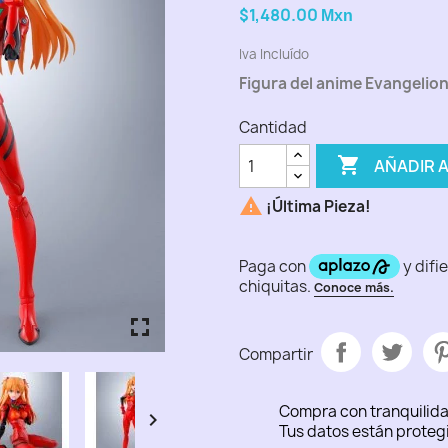
$1,480.00
Mxn
Iva Incluído
Figura del anime Evangelio
Cantidad

AÑADIR 

¡Última Pieza!
fullscreen
fullscreen
fullscreen
fullscreen
fullscreen
Compartir
Compra con tranquilid

Tus datos están proteg