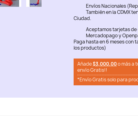
Envíos Nacionales (Rep
También en la CDMX ten
Ciudad.
Aceptamos tarjetas de 
Mercadopago y Openp
Paga hasta en 6 meses con ta
los productos)
Añade
$3,000.00
o más a t
envío Gratis!!
*Envío Gratis solo para pro