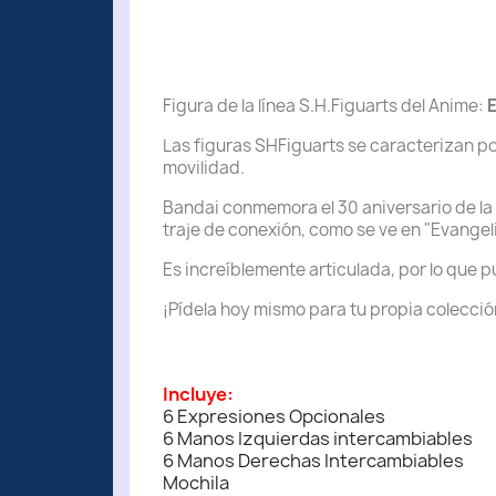
Figura de la línea S.H.Figuarts del Anime:
Las figuras SHFiguarts se caracterizan p
movilidad.
Bandai conmemora el 30 aniversario de la 
traje de conexión, como se ve en "Evangeli
Es increíblemente articulada, por lo que p
¡Pídela hoy mismo para tu propia colecció
Incluye:
6 Expresiones Opcionales
6 Manos Izquierdas intercambiables
6 Manos Derechas Intercambiables
Mochila