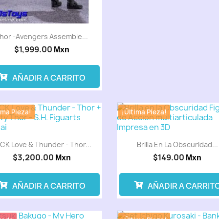
hor -Avengers Assemble...
$1,999.00
Mxn
AÑADIR A CARRITO
ima Pieza!
¡Última Pieza!
CK Love & Thunder - Thor...
Brilla En La Obscuridad...
$3,200.00
$149.00
Mxn
Mxn
AÑADIR A CARRITO
AÑADIR A CARRIT