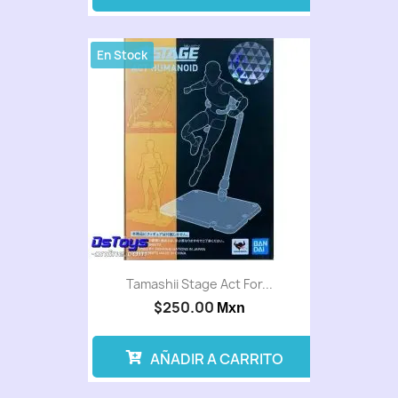
En Stock
Tamashii Stage Act For...
$250.00
Mxn
AÑADIR A CARRITO