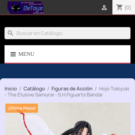
shopping_cart

(0)
search
MENU
Inicio
Catálogo
Figuras de Acción
Hojo Tokiyuki
- The Elusive Samurai - S.H.Figuarts Bandai
¡Última Pieza!