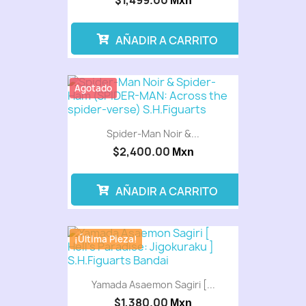
$1,499.00
Mxn
AÑADIR A CARRITO
Agotado
Spider-Man Noir &...
$2,400.00
Mxn
AÑADIR A CARRITO
¡Última Pieza!
Yamada Asaemon Sagiri [...
$1,380.00
Mxn