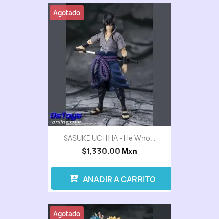
Agotado
SASUKE UCHIHA - He Who...
$1,330.00
Mxn
AÑADIR A CARRITO
Agotado