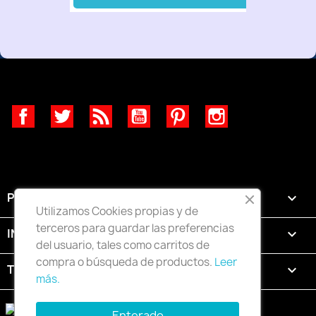
Facebook
Twitter
Rss
YouTube
Pinterest
Instagram
PRODUCTOS

Utilizamos Cookies propias y de
terceros para guardar las preferencias
INFORMACIÓN

del usuario, tales como carritos de
compra o búsqueda de productos.
Leer
TU CUENTA

más.
Enterado