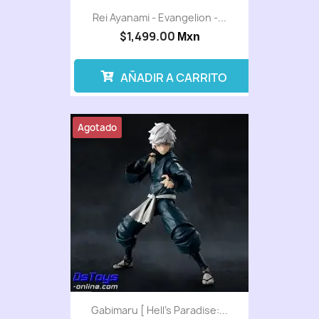
Rei Ayanami - Evangelion -...
$1,499.00
Mxn
AÑADIR A CARRITO
Agotado
Gabimaru [ Hell's Paradise:...