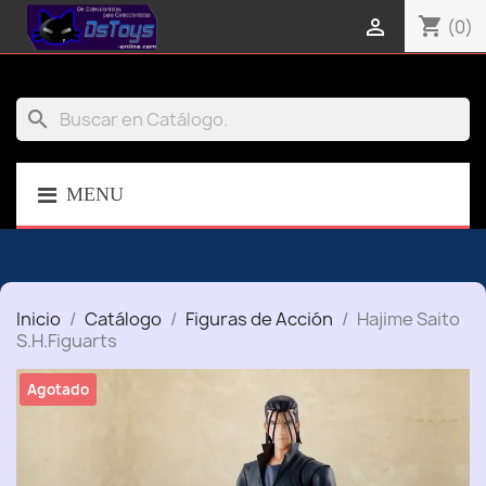
shopping_cart

(0)
search
MENU
Inicio
Catálogo
Figuras de Acción
Hajime Saito
S.H.Figuarts
Agotado