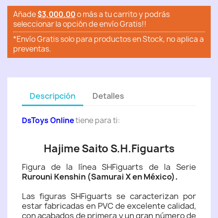
Añade
$3,000.00
o más a tu carrito y podrás
seleccionar la opción de envío Gratis!!
*Envío Gratis solo para productos en Stock, no aplica a
preventas.
Descripción
Detalles
DsToys Online
tiene para ti:
Hajime Saito S.H.Figuarts
Figura de la línea SHFiguarts de la Serie
Rurouni Kenshin (Samurai X en México)
.
Las figuras SHFiguarts se caracterizan por
estar fabricadas en PVC de excelente calidad,
con acabados de primera y un gran número de