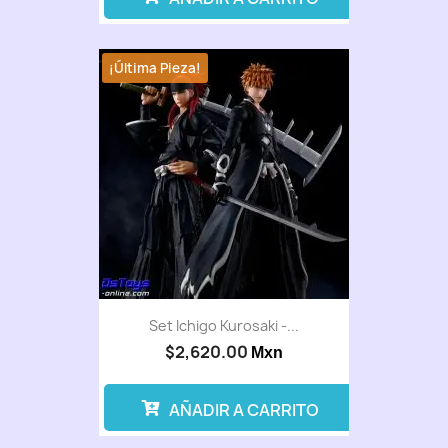
¡Última Pieza!
Set Ichigo Kurosaki -...
$2,620.00
Mxn
AÑADIR A CARRITO