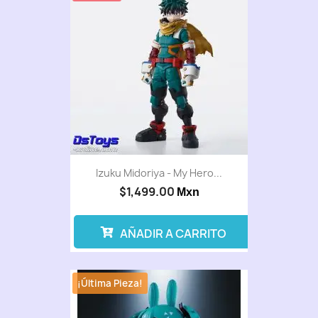
Izuku Midoriya - My Hero...
$1,499.00
Mxn
AÑADIR A CARRITO
¡Última Pieza!