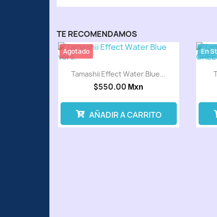
TE RECOMENDAMOS
Agotado
En S
Tamashii Effect Water Blue...
T
$550.00
Mxn
AÑADIR A CARRITO