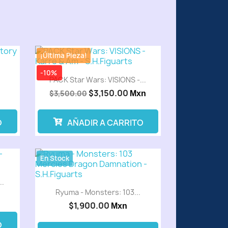
¡Última Pieza!
-10%
.
PACK Star Wars: VISIONS -...
$3,150.00
$3,500.00
Mxn
O
AÑADIR A CARRITO
En Stock
..
Ryuma - Monsters: 103...
$1,900.00
Mxn
O