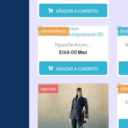
AÑADIR A CARRITO
¡Última Pieza!
En 
Figura De Accion...
W
$149.00
Mxn
AÑADIR A CARRITO
Agotado
¡Últ
S