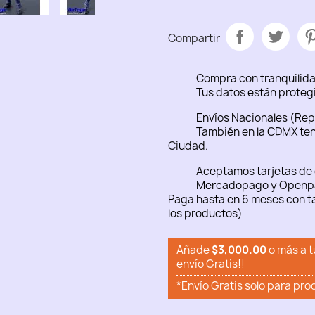
Compartir
Compra con tranquilid
Tus datos están proteg
Envíos Nacionales (Rep
También en la CDMX ten
Ciudad.
Aceptamos tarjetas de 
Mercadopago y Openp
Paga hasta en 6 meses con ta
los productos)
Añade
$3,000.00
o más a t
envío Gratis!!
*Envío Gratis solo para pro