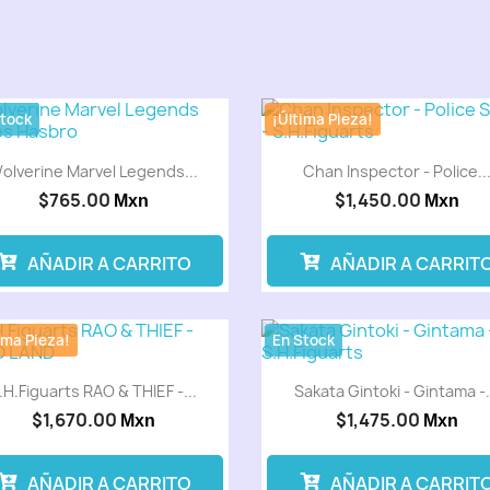
Stock
¡Última Pieza!
olverine Marvel Legends...
Chan Inspector - Police..
$765.00
$1,450.00
Mxn
Mxn
AÑADIR A CARRITO
AÑADIR A CARRIT
ima Pieza!
En Stock
.H.Figuarts RAO & THIEF -...
Sakata Gintoki - Gintama -.
$1,670.00
$1,475.00
Mxn
Mxn
AÑADIR A CARRITO
AÑADIR A CARRIT