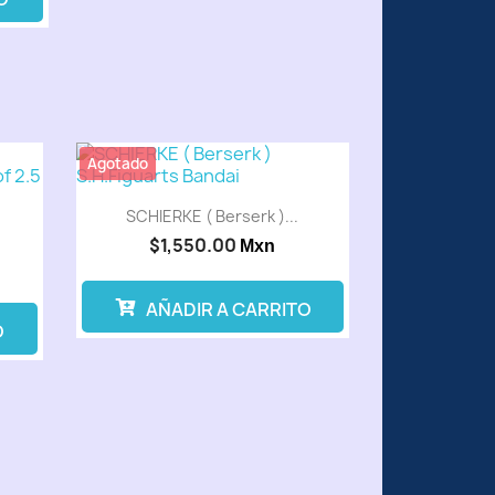
Agotado
SCHIERKE ( Berserk )...
$1,550.00
Mxn
AÑADIR A CARRITO
O