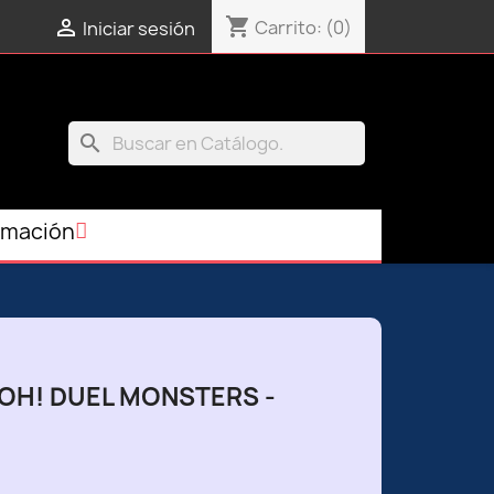
shopping_cart

Carrito:
(0)
Iniciar sesión
search
rmación
I-OH! DUEL MONSTERS -