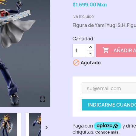
$1,699.00
Mxn
Iva Incluído
Figura de Yami Yugi S.H.Fig
Cantidad

AÑADIR 

Agotado
fullscreen
fullscreen
fullscreen
fullscreen
fullscreen
INDICARME CUANDO
