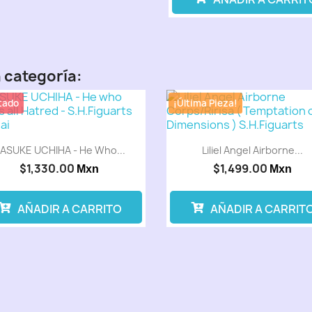
 categoría:
tado
¡Última Pieza!
ASUKE UCHIHA - He Who...
Liliel Angel Airborne...
$1,330.00
$1,499.00
Mxn
Mxn
AÑADIR A CARRITO
AÑADIR A CARRIT