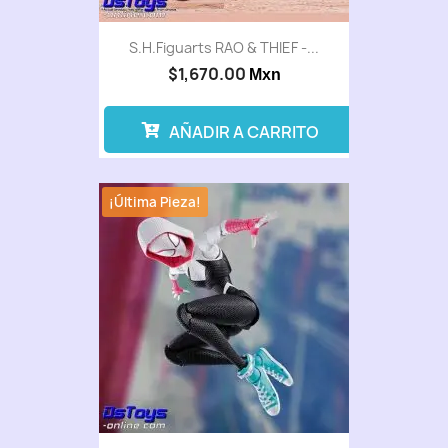
S.H.Figuarts RAO & THIEF -...
$1,670.00
Mxn
AÑADIR A CARRITO
¡Última Pieza!