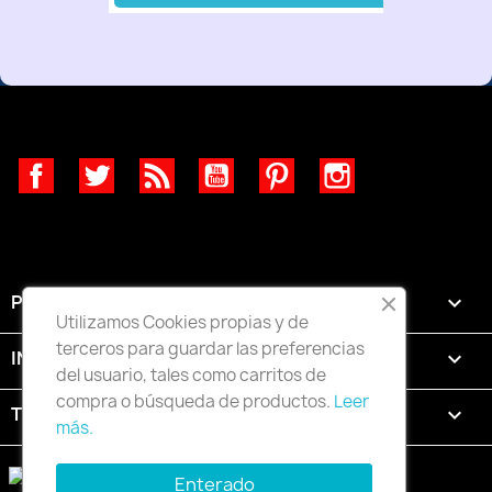
Facebook
Twitter
Rss
YouTube
Pinterest
Instagram
PRODUCTOS

Utilizamos Cookies propias y de
terceros para guardar las preferencias
INFORMACIÓN

del usuario, tales como carritos de
compra o búsqueda de productos.
Leer
TU CUENTA

más.
Enterado