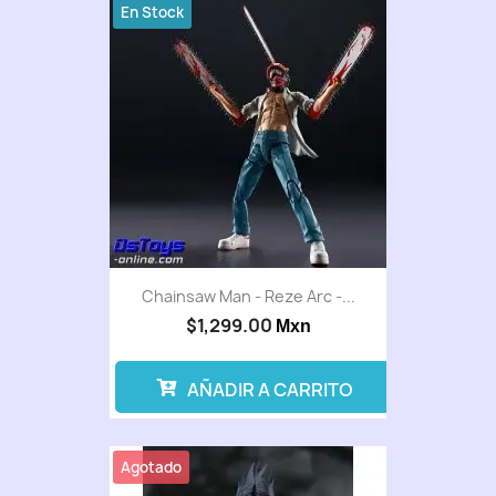
En Stock
Chainsaw Man - Reze Arc -...
$1,299.00
Mxn
AÑADIR A CARRITO
Agotado