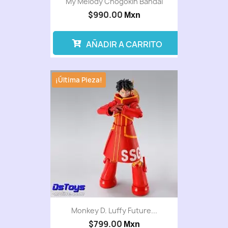
My Melody Chogokin Bandai
$990.00
Mxn
AÑADIR A CARRITO
¡Última Pieza!
Monkey D. Luffy Future...
$799.00
Mxn