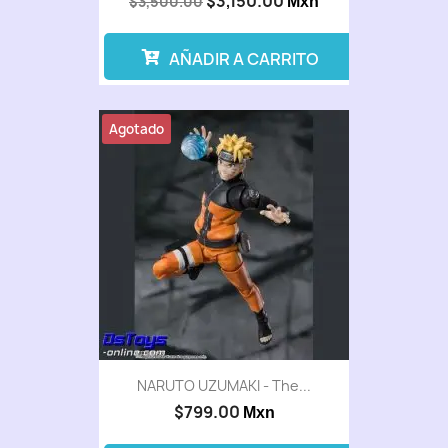
$3,150.00
$3,500.00
Mxn
AÑADIR A CARRITO
Agotado
NARUTO UZUMAKI - The...
$799.00
Mxn