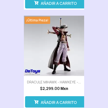
AÑADIR A CARRITO
¡Última Pieza!
DRACULE MIHAWK - HAWKEYE -...
$2,299.00
Mxn
AÑADIR A CARRITO