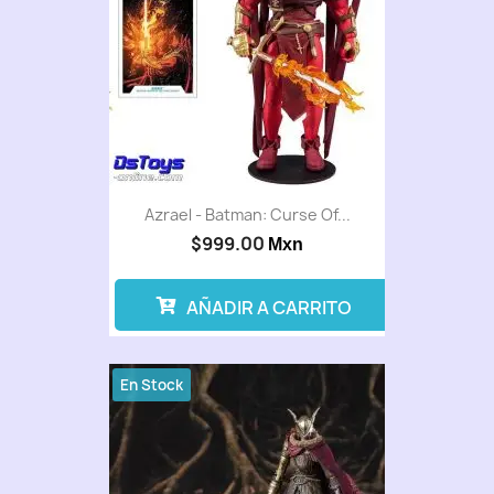
Azrael - Batman: Curse Of...
$999.00
Mxn
AÑADIR A CARRITO
En Stock