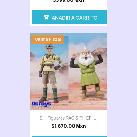
$399.00
Mxn
AÑADIR A CARRITO
¡Última Pieza!
S.H.Figuarts RAO & THIEF -...
$1,670.00
Mxn