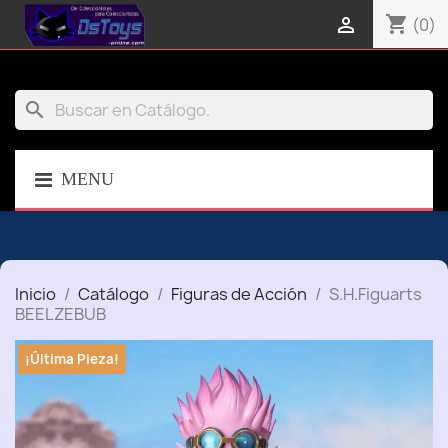
shopping_cart

(0)
search
MENU
Inicio
Catálogo
Figuras de Acción
S.H.Figuarts
BEELZEBUB
¡Última Pieza!