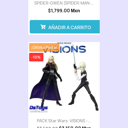
SPIDER-GWEN (SPIDER-MAN:...
$1,799.00
Mxn
AÑADIR A CARRITO
¡Última Pieza!
-10%
PACK Star Wars: VISIONS -...