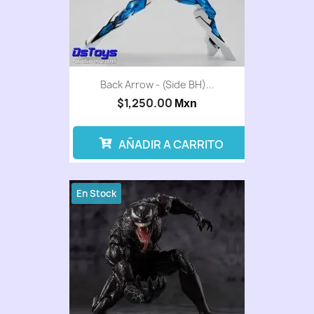
Back Arrow - (Side BH)...
$1,250.00
Mxn
AÑADIR A CARRITO
En Stock