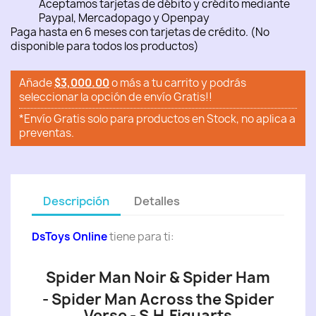
Aceptamos tarjetas de débito y crédito mediante
Paypal, Mercadopago y Openpay
Paga hasta en 6 meses con tarjetas de crédito. (No
disponible para todos los productos)
Añade
$3,000.00
o más a tu carrito y podrás
seleccionar la opción de envío Gratis!!
*Envío Gratis solo para productos en Stock, no aplica a
preventas.
Descripción
Detalles
DsToys Online
tiene para ti:
Spider Man Noir & Spider Ham
- Spider Man Across the Spider
Verse - S.H.Figuarts