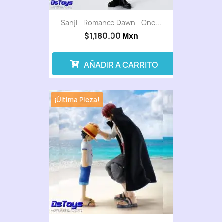
Sanji - Romance Dawn - One...
$1,180.00
Mxn
AÑADIR A CARRITO
¡Última Pieza!