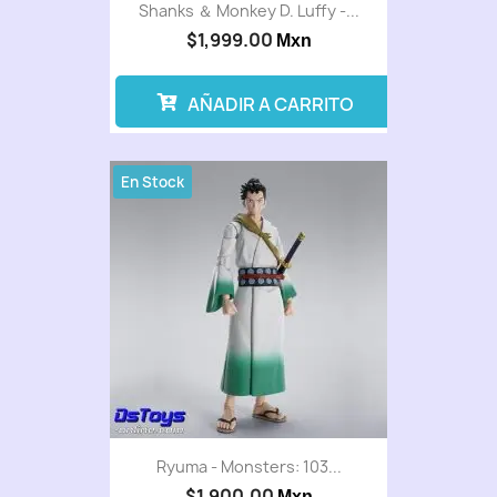
Shanks ＆ Monkey D. Luffy -...
$1,999.00
Mxn
AÑADIR A CARRITO
En Stock
Ryuma - Monsters: 103...
$1,900.00
Mxn