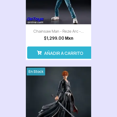
Chainsaw Man - Reze Arc -...
$1,299.00
Mxn
AÑADIR A CARRITO
En Stock