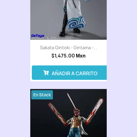
Sakata Gintoki - Gintama -...
$1,475.00
Mxn
AÑADIR A CARRITO
En Stock