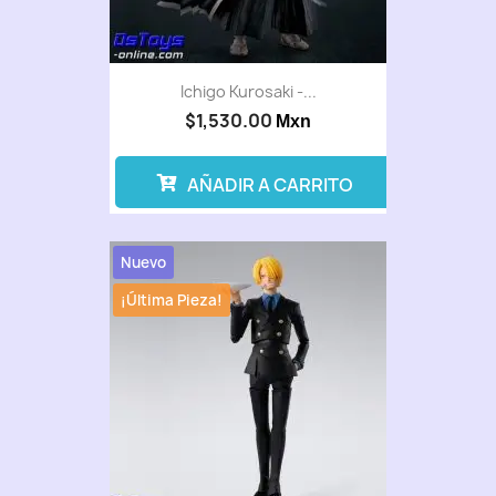
Ichigo Kurosaki -...
$1,530.00
Mxn
AÑADIR A CARRITO
Nuevo
¡Última Pieza!