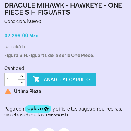
DRACULE MIHAWK - HAWKEYE - ONE
PIECE S.H.FIGUARTS
Nuevo
Condición:
$2,299.00
Mxn
Iva Incluído
Figura S.H.Figuarts de la serie One Piece.
Cantidad

AÑADIR AL CARRITO

¡Última Pieza!