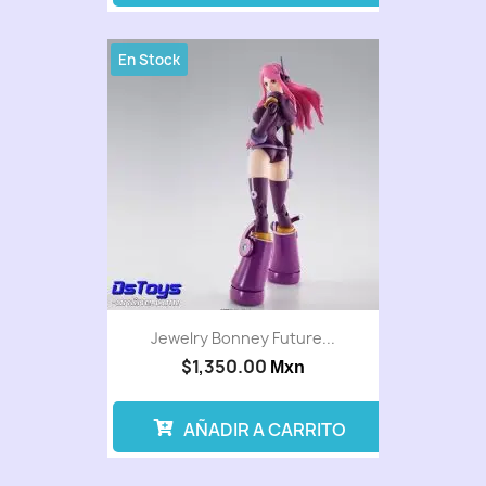
En Stock
Jewelry Bonney Future...
$1,350.00
Mxn
AÑADIR A CARRITO