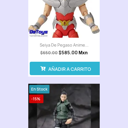
Seiya De Pegaso Anime...
$585.00
$650.00
Mxn
AÑADIR A CARRITO
En Stock
-15%