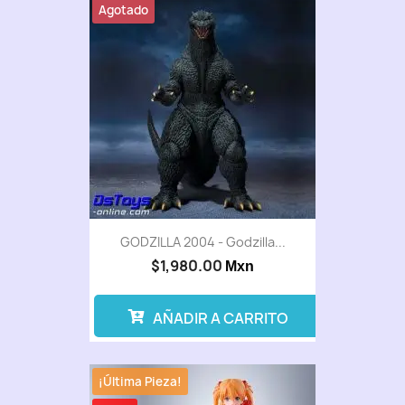
Agotado
GODZILLA 2004 - Godzilla...
$1,980.00
Mxn
AÑADIR A CARRITO
¡Última Pieza!