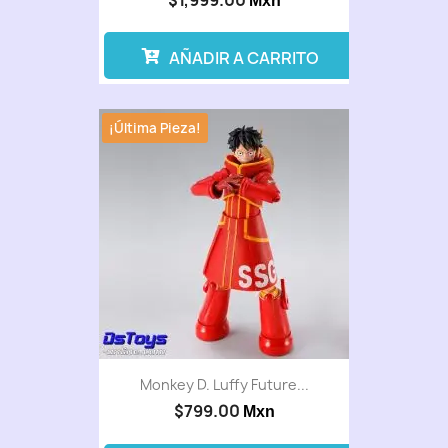
$1,999.00
Mxn
AÑADIR A CARRITO
¡Última Pieza!
Monkey D. Luffy Future...
$799.00
Mxn