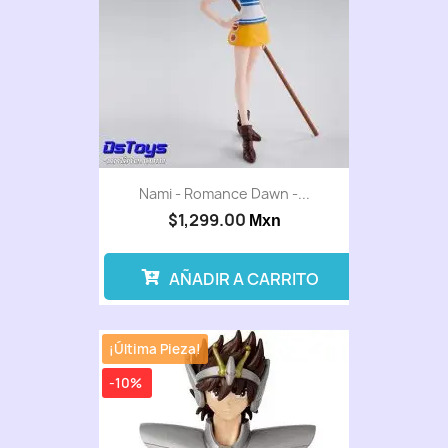
Nami - Romance Dawn -...
$1,299.00
Mxn
AÑADIR A CARRITO
¡Última Pieza!
-10%