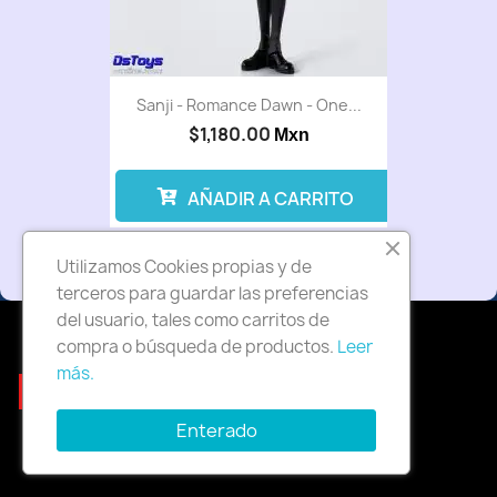
Sanji - Romance Dawn - One...
$1,180.00
Mxn
AÑADIR A CARRITO
Utilizamos Cookies propias y de
terceros para guardar las preferencias
del usuario, tales como carritos de
compra o búsqueda de productos.
Leer
más.
Facebook
Twitter
Rss
YouTube
Pinterest
Instagram
Enterado