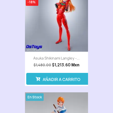
-18%
Asuka Shikinami Langley -...
$1,213.60
$1,480.00
Mxn
AÑADIR A CARRITO
En Stock