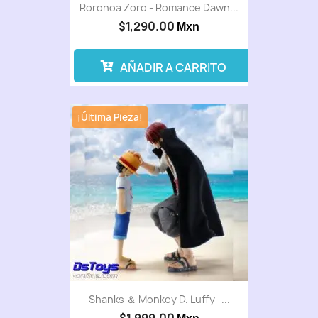
Roronoa Zoro - Romance Dawn...
$1,290.00
Mxn
AÑADIR A CARRITO
¡Última Pieza!
Shanks ＆ Monkey D. Luffy -...