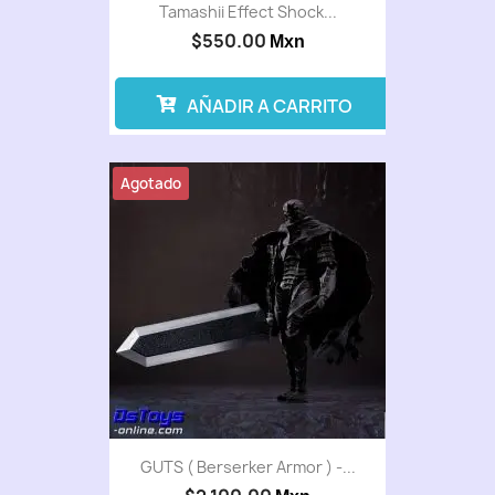
Tamashii Effect Shock...
$550.00
Mxn
AÑADIR A CARRITO
Agotado
GUTS ( Berserker Armor ) -...