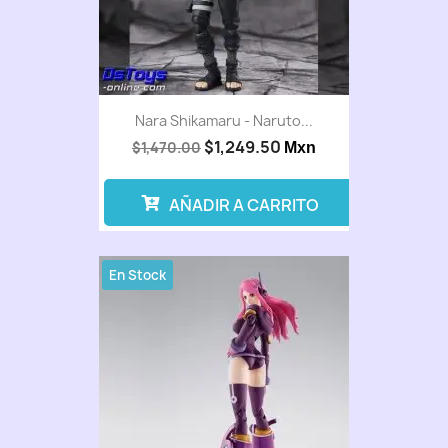
Nara Shikamaru - Naruto...
$1,249.50
$1,470.00
Mxn
AÑADIR A CARRITO
En Stock