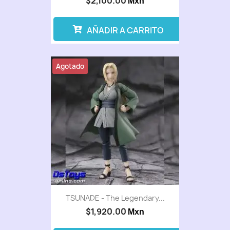
$2,100.00
Mxn
AÑADIR A CARRITO
Agotado
TSUNADE - The Legendary...
$1,920.00
Mxn