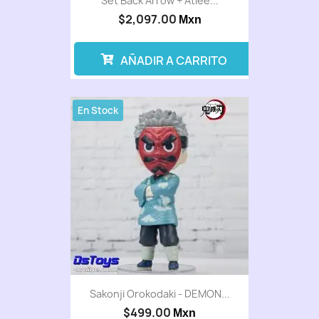
Set Back Arrow + Atlee...
$2,097.00
Mxn
AÑADIR A CARRITO
En Stock
Sakonji Orokodaki - DEMON...
$499.00
Mxn