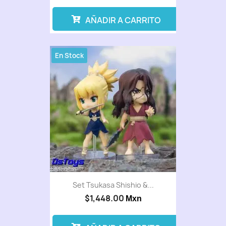
AÑADIR A CARRITO
En Stock
Set Tsukasa Shishio &...
$1,448.00
Mxn