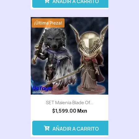
AÑADIR A CARRITO
¡Última Pieza!
SET Malenia Blade Of...
$1,599.00
Mxn
AÑADIR A CARRITO