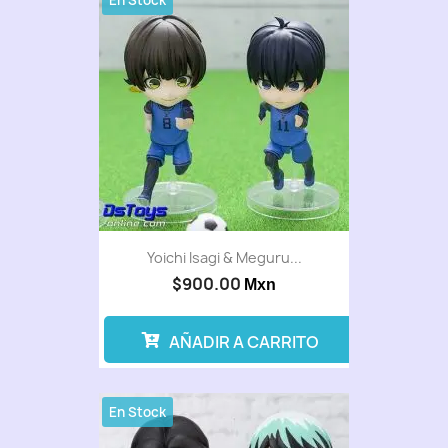
En Stock
Yoichi Isagi & Meguru...
$900.00
Mxn
AÑADIR A CARRITO
En Stock