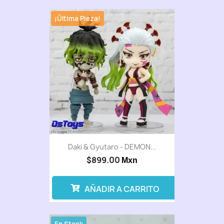
¡Última Pieza!
Daki & Gyutaro - DEMON...
$899.00
Mxn
AÑADIR A CARRITO