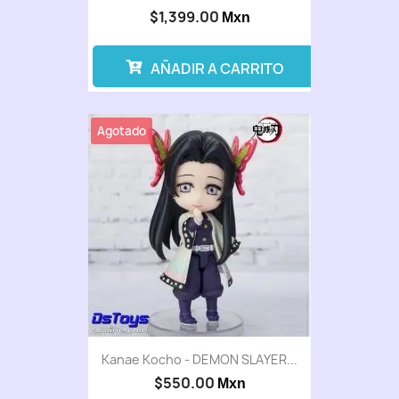
$1,399.00
Mxn
AÑADIR A CARRITO
Agotado
Kanae Kocho - DEMON SLAYER...
$550.00
Mxn