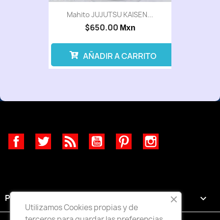
Mahito JUJUTSU KAISEN...
$650.00
Mxn
AÑADIR A CARRITO
Facebook
Twitter
Rss
YouTube
Pinterest
Instagram
PRODUCTOS

Utilizamos Cookies propias y de
terceros para guardar las preferencias