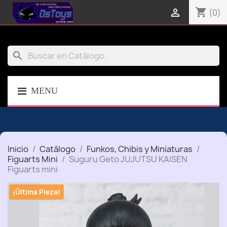
shopping_cart

(0)
search
MENU
Inicio
Catálogo
Funkos, Chibis y Miniaturas
Figuarts Mini
Suguru Geto JUJUTSU KAISEN
Figuarts mini
¡Última Pieza!