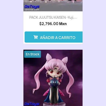
PACK JUJUTSU KAISEN -Yuji,...
$2,796.00
Mxn
AÑADIR A CARRITO
En Stock