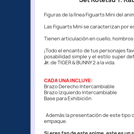
Figuras de la línea Figuarts Mini del ani
Las Figuarts Mini se caracterizan por 
Tienen articulación en cuello, hombros
¡Todo el encanto de tus personajes favor
posabilidad simple y el estilo super d
Jr.
de TIGER & BUNNY 2 a la vida.
CADA UNA INCLUYE:
Brazo Derecho Intercambiable
Brazo Izquierdo Intercambiable
Base para Exhibición
Además la presentación de este tipo de
empaque.
Si eres fan de este anime, este es un 