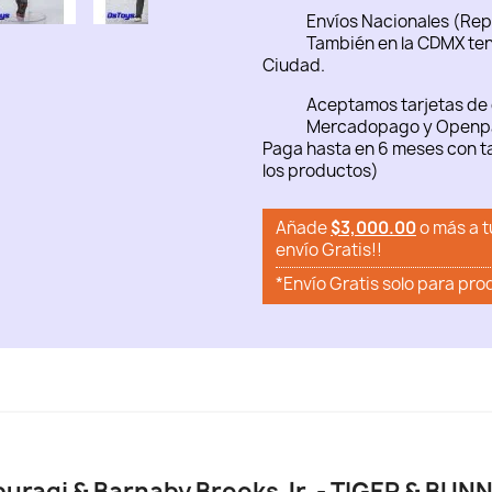
Envíos Nacionales (Rep
También en la CDMX ten
Ciudad.
Aceptamos tarjetas de 
Mercadopago y Openp
Paga hasta en 6 meses con ta
los productos)
Añade
$3,000.00
o más a t
envío Gratis!!
*Envío Gratis solo para pro
buragi & Barnaby Brooks Jr. - TIGER & BUNNY