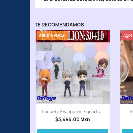
TE RECOMENDAMOS
¡Última Pieza!
Agot
Paquete Evangelion Figuarts...
S
$3,495.00
Mxn