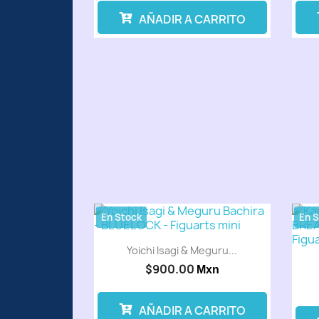
AÑADIR A CARRITO
En Stock
En 
Yoichi Isagi & Meguru...
$900.00
Mxn
AÑADIR A CARRITO