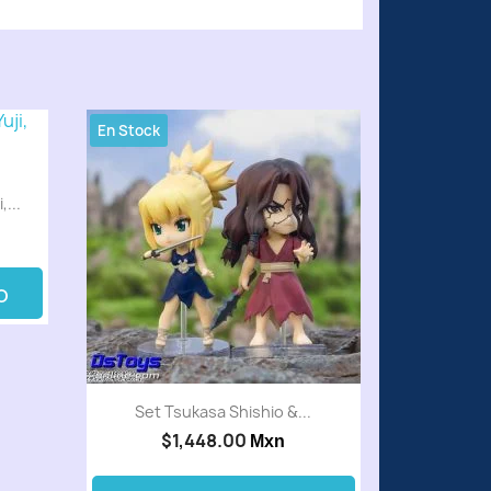
En Stock
...
O
Set Tsukasa Shishio &...
$1,448.00
Mxn