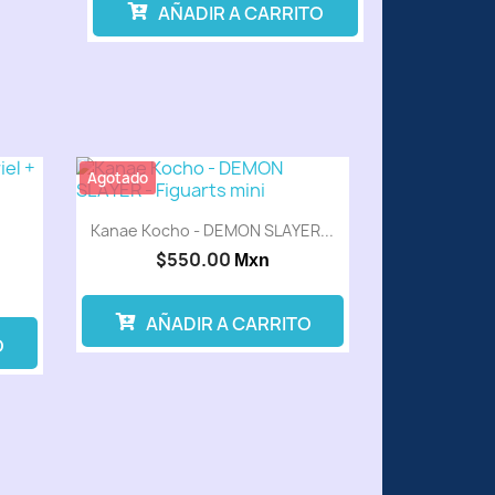
AÑADIR A CARRITO
Agotado
Kanae Kocho - DEMON SLAYER...
$550.00
Mxn
AÑADIR A CARRITO
O