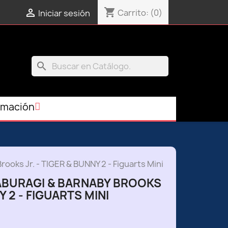
shopping_cart

Carrito:
(0)
Iniciar sesión
search
rmación
rooks Jr. - TIGER & BUNNY 2 - Figuarts Mini
KABURAGI & BARNABY BROOKS
Y 2 - FIGUARTS MINI