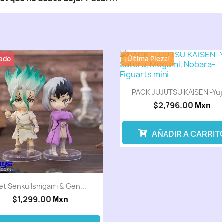
ado
¡Última Pieza!
PACK JUJUTSU KAISEN -Yuji,
$2,796.00
Mxn
AÑADIR A CARRIT
et Senku Ishigami & Gen...
$1,299.00
Mxn