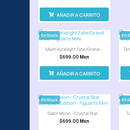
AÑADIR A CARRITO
En Stock
En 
Mash Kyrielight Fate/Grand...
Ten
$699.00
Mxn
AÑADIR A CARRITO
En Stock
En 
Sailor Moon - Crystal Star...
T
$699.00
Mxn