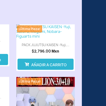
¡Última Pieza!
.
PACK JUJUTSU KAISEN -Yuji,...
$2,796.00
Mxn
O
AÑADIR A CARRITO
¡Última Pieza!
.