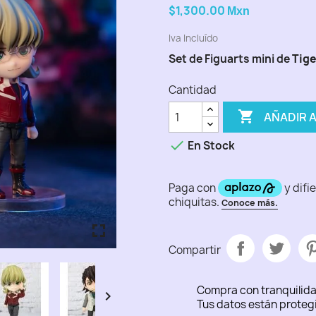
$1,300.00
Mxn
Iva Incluído
Set de Figuarts mini de
Tige
Cantidad

AÑADIR 

En Stock
fullscreen
fullscreen
fullscreen
fullscreen
fullscreen
Compartir
Compra con tranquilid

Tus datos están proteg