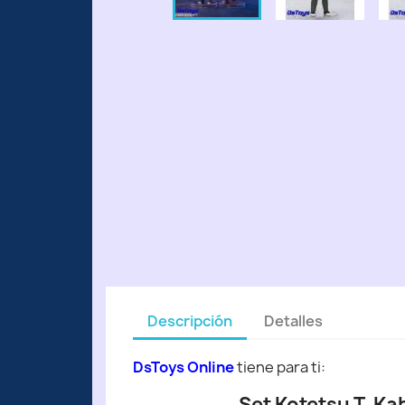
Descripción
Detalles
DsToys Online
tiene para ti:
Set Kotetsu T. Ka