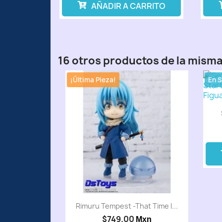
AÑADIR A CARRITO
16 otros productos de la misma
¡Última Pieza!
En 
Rimuru Tempest -That Time I...
$749.00
Mxn