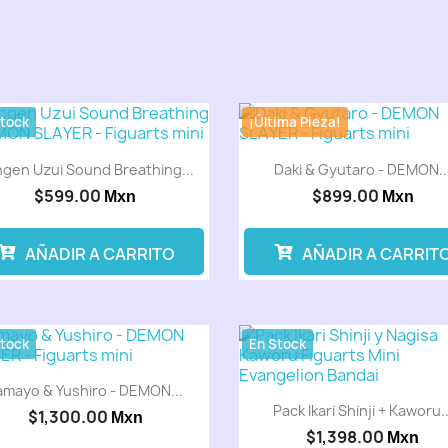
Stock
¡Última Pieza!
gen Uzui Sound Breathing...
Daki & Gyutaro - DEMON..
$599.00
$899.00
Mxn
Mxn
AÑADIR A CARRITO
AÑADIR A CARRIT
Stock
En Stock
amayo & Yushiro - DEMON...
Pack Ikari Shinji + Kaworu..
$1,300.00
Mxn
$1,398.00
Mxn