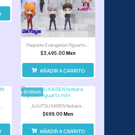
O
Paquete Evangelion Figuarts...
$3,495.00
Mxn
AÑADIR A CARRITO
En Stock
..
JUJUTSU KAISEN Nobara...
$699.00
Mxn
O
AÑADIR A CARRITO