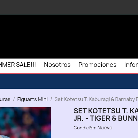
MER SALE!!!
Nosotros
Promociones
Info
turas
Figuarts Mini
Set Kotetsu T. Kaburagi & Barnaby B
SET KOTETSU T. 
JR. - TIGER & BUNN
Nuevo
Condición: