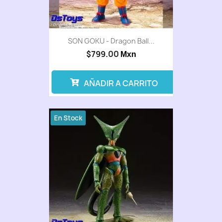
SON GOKU - Dragon Ball...
$799.00
Mxn
AÑADIR A CARRITO
En Stock