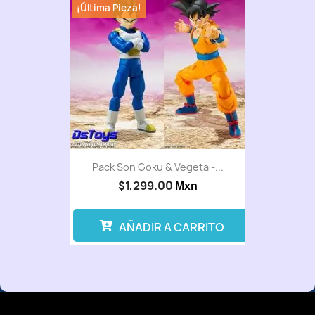
¡Última Pieza!
Pack Son Goku & Vegeta -...
$1,299.00
Mxn
AÑADIR A CARRITO