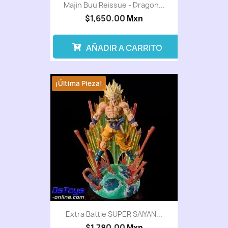
Majin Buu Reissue - Dragon...
$1,650.00
Mxn
AÑADIR A CARRITO
¡Última Pieza!
Extra Battle SUPER SAIYAN...
$1,780.00
Mxn