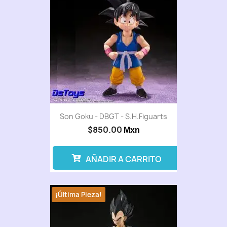
Son Goku - DBGT - S.H.Figuarts
$850.00
Mxn
AÑADIR A CARRITO
¡Última Pieza!