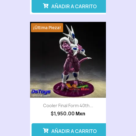
AÑADIR A CARRITO
¡Última Pieza!
Cooler Final Form 40th...
$1,950.00
Mxn
AÑADIR A CARRITO