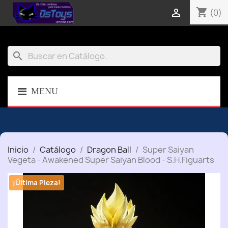
shopping_cart

(0)
search
MENU
Inicio
Catálogo
Dragon Ball
Super Saiyan
Vegeta - Awakened Super Saiyan Blood - S.H.Figuarts
¡Última Pieza!