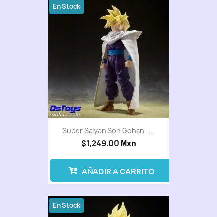
En Stock
Super Saiyan Son Gohan -...
$1,249.00
Mxn
AÑADIR A CARRITO
En Stock