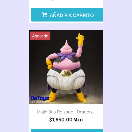
AÑADIR A CARRITO
Agotado
Majin Buu Reissue - Dragon...
$1,650.00
Mxn