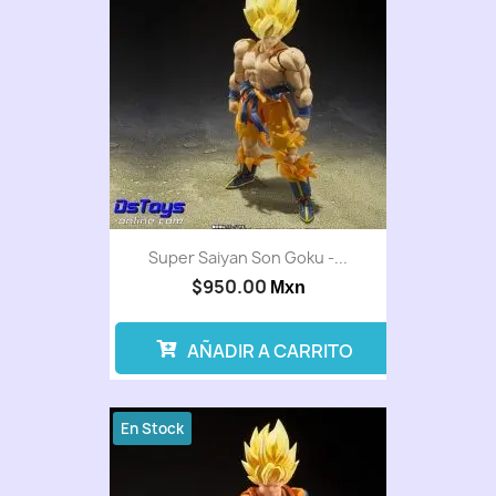
Super Saiyan Son Goku -...
$950.00
Mxn
AÑADIR A CARRITO
En Stock