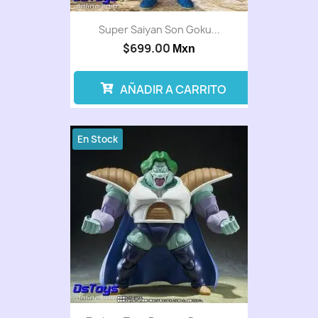
Super Saiyan Son Goku...
$699.00
Mxn
AÑADIR A CARRITO
En Stock