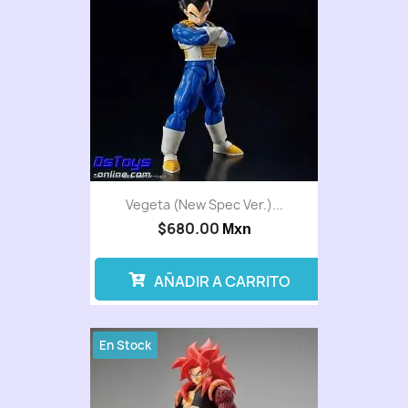
Vegeta (New Spec Ver.)...
$680.00
Mxn
AÑADIR A CARRITO
En Stock