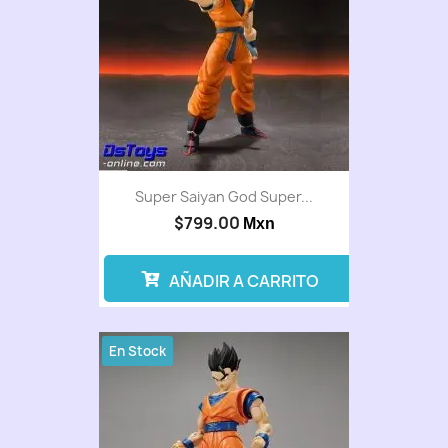
Super Saiyan God Super...
$799.00
Mxn
AÑADIR A CARRITO
En Stock