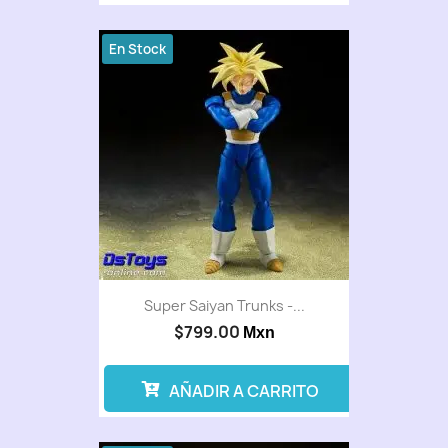
En Stock
Super Saiyan Trunks -...
$799.00
Mxn
AÑADIR A CARRITO