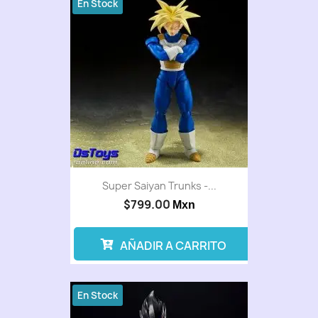
En Stock
Super Saiyan Trunks -...
$799.00
Mxn
AÑADIR A CARRITO
En Stock