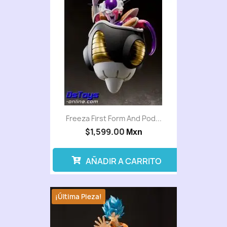
Freeza First Form And Pod...
$1,599.00
Mxn
AÑADIR A CARRITO
¡Última Pieza!