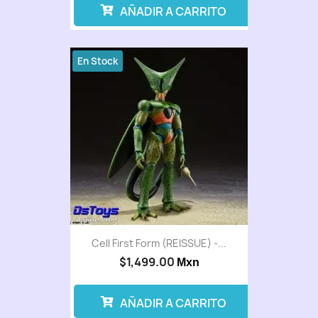
AÑADIR A CARRITO
En Stock
Cell First Form (REISSUE) -...
$1,499.00
Mxn
AÑADIR A CARRITO