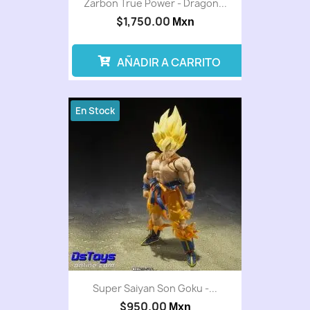
Zarbon True Power - Dragon...
$1,750.00
Mxn
AÑADIR A CARRITO
En Stock
Super Saiyan Son Goku -...
$950.00
Mxn