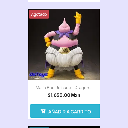
Agotado
Majin Buu Reissue - Dragon...
$1,650.00
Mxn
AÑADIR A CARRITO