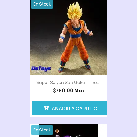
En Stock
Super Saiyan Son Goku - The...
$780.00
Mxn
AÑADIR A CARRITO
En Stock