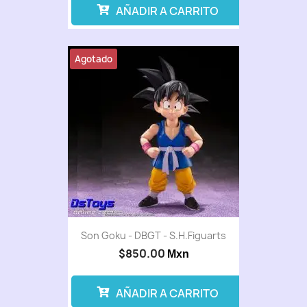
AÑADIR A CARRITO
Agotado
Son Goku - DBGT - S.H.Figuarts
$850.00
Mxn
AÑADIR A CARRITO