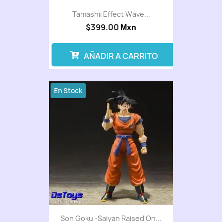
Tamashii Effect Wave...
$399.00
Mxn
AÑADIR A CARRITO
En Stock
Son Goku -Saiyan Raised On...