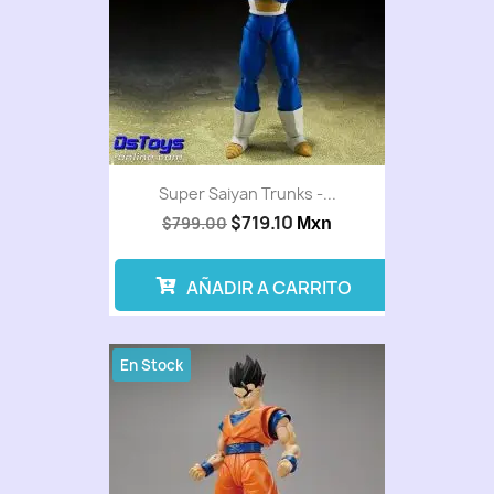
Super Saiyan Trunks -...
$719.10
$799.00
Mxn
AÑADIR A CARRITO
En Stock