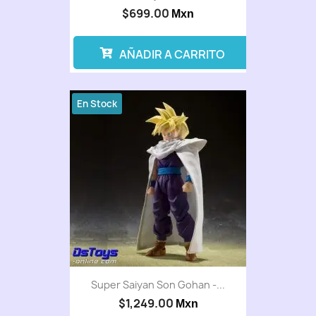
$699.00
Mxn
AÑADIR A CARRITO
En Stock
Super Saiyan Son Gohan -...
$1,249.00
Mxn