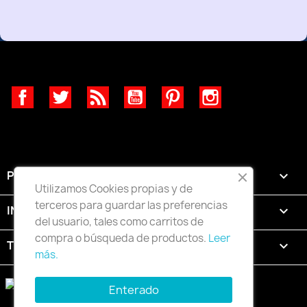
Facebook
Twitter
Rss
YouTube
Pinterest
Instagram
PRODUCTOS

Utilizamos Cookies propias y de
terceros para guardar las preferencias
INFORMACIÓN

del usuario, tales como carritos de
compra o búsqueda de productos.
Leer
TU CUENTA

más.
Enterado