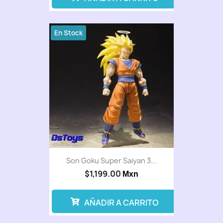
En Stock
Son Goku Super Saiyan 3...
$1,199.00
Mxn
AÑADIR A CARRITO