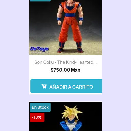
Son Goku - The Kind-Hearted...
$750.00
Mxn
AÑADIR A CARRITO
En Stock
-10%