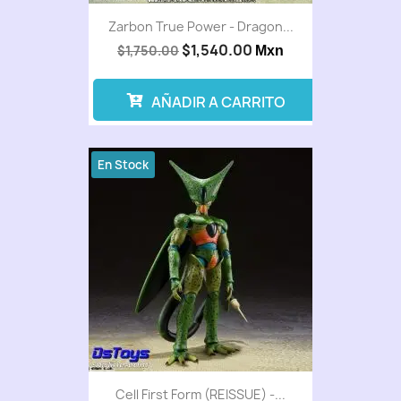
Zarbon True Power - Dragon...
$1,540.00
$1,750.00
Mxn
AÑADIR A CARRITO
En Stock
Cell First Form (REISSUE) -...