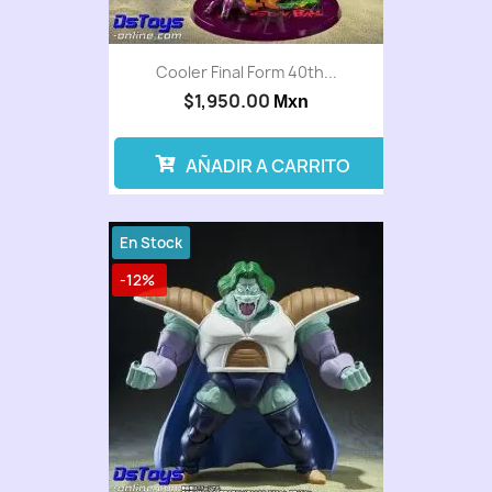
Cooler Final Form 40th...
$1,950.00
Mxn
AÑADIR A CARRITO
En Stock
-12%