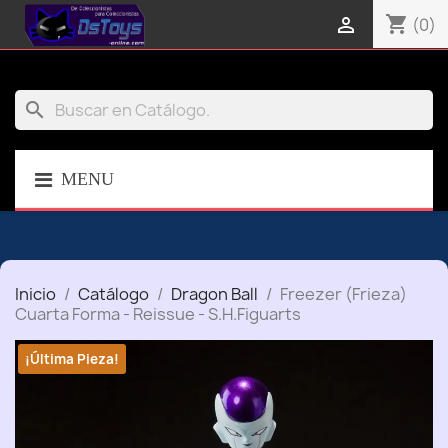
shopping_cart

(0)
search
MENU
Inicio
Catálogo
Dragon Ball
Freezer (Frieza)
Cuarta Forma - Reissue - S.H.Figuarts
¡Última Pieza!