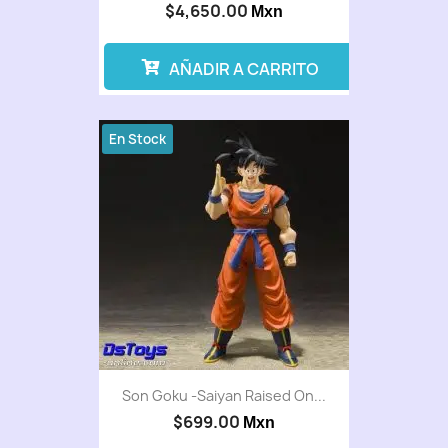
$4,650.00
Mxn
AÑADIR A CARRITO
En Stock
Son Goku -Saiyan Raised On...
$699.00
Mxn