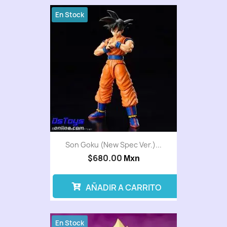
En Stock
Son Goku (New Spec Ver.)...
$680.00
Mxn
AÑADIR A CARRITO
En Stock