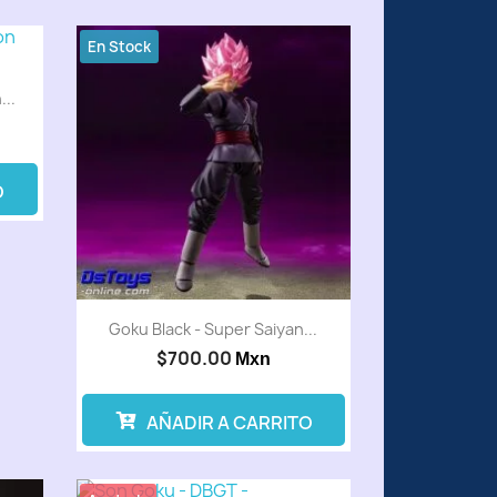
En Stock
..
O
Goku Black - Super Saiyan...
$700.00
Mxn
AÑADIR A CARRITO