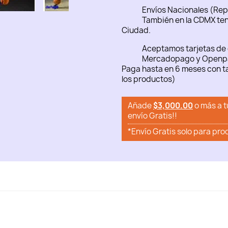
Envíos Nacionales (Rep
También en la CDMX ten
Ciudad.
Aceptamos tarjetas de 
Mercadopago y Openp
Paga hasta en 6 meses con ta
los productos)
Añade
$3,000.00
o más a t
envío Gratis!!
*Envío Gratis solo para pro