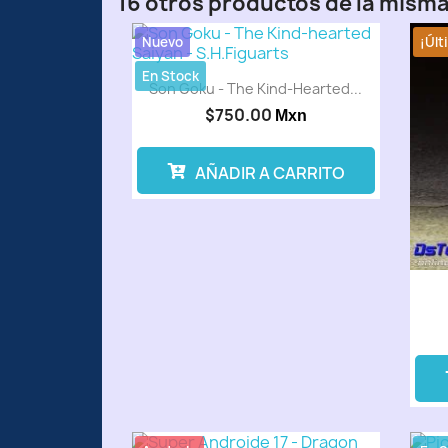
16 otros productos de la misma
Nuevo
¡Últ
En Stock
Son Goku - The Kind-Hearted...
$750.00
Mxn
AÑADIR A CARRITO