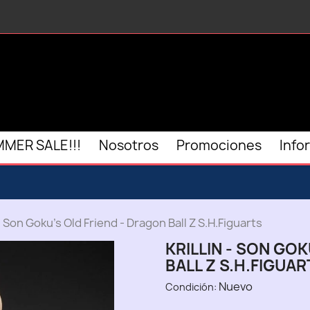
MER SALE!!!
Nosotros
Promociones
Info
- Son Goku’s Old Friend - Dragon Ball Z S.H.Figuarts
KRILLIN - SON GO
BALL Z S.H.FIGUAR
Nuevo
Condición: