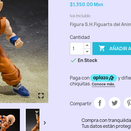
$1,350.00
Mxn
Iva Incluído
Figura S.H.Figuarts del Ani
Cantidad

AÑADIR 

En Stock
fullscreen
fullscreen
fullscreen
fullscreen
fullscreen
Compartir
Compra con tranquilid

Tus datos están proteg