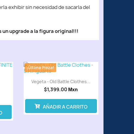
la exhibir sin necesidad de sacarla del
 un upgrade a la figura original!!!
¡Última Pieza!
Vegeta - Old Battle Clothes...
$1,399.00
Mxn
AÑADIR A CARRITO
O