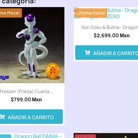
 categoría:
ima Pieza!
¡Última Pieza!
Son Goku & Bulma - Dragon.
$2,699.00
Mxn
AÑADIR A CARRIT
Freezer (Frieza) Cuarta...
$799.00
Mxn
AÑADIR A CARRITO