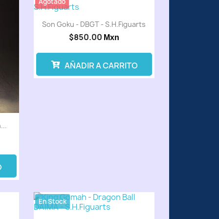
Agotado
Son Goku - DBGT - S.H.Figuarts
$850.00
Mxn
AÑADIR A CARRITO
...
O
En Stock