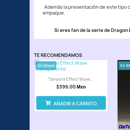
Además la presentación de este tipo de
empaque.
Si eres fan de la serie de Dragon 
TE RECOMENDAMOS
En Stock
En S
Tamashii Effect Wave...
$399.00
Mxn
AÑADIR A CARRITO