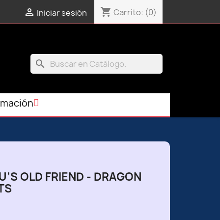
shopping_cart

Carrito:
(0)
Iniciar sesión
search
rmación
KU’S OLD FRIEND - DRAGON
TS