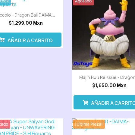
Stock
Agotado
iccolo - Dragon Ball DAIMA...
$1,299.00
Mxn
AÑADIR A CARRITO
Majin Buu Reissue - Dragon
$1,650.00
Mxn
AÑADIR A CARRIT
tado
¡Última Pieza!