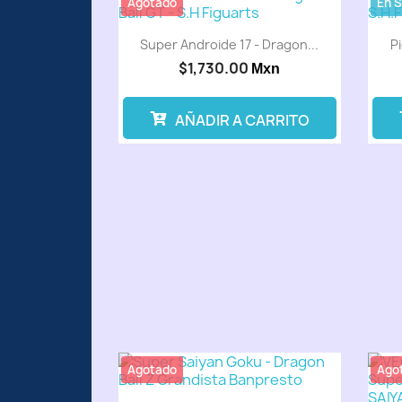
Agotado
En 
Super Androide 17 - Dragon...
P
$1,730.00
Mxn
AÑADIR A CARRITO
Agotado
Ago