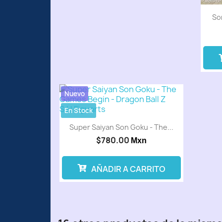
So
Nuevo
En Stock
Super Saiyan Son Goku - The...
$780.00
Mxn
AÑADIR A CARRITO