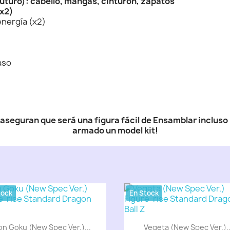
uturo): cabello, mangas, cinturón, zapatos
(x2)
energía (x2)
aso
aseguran que será una figura fácil de Ensamblar incluso
armado un model kit!
tock
En Stock
on Goku (New Spec Ver.)...
Vegeta (New Spec Ver.)..