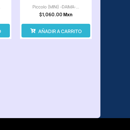
.
Piccolo (MINI) -DAIMA-...
$1,060.00
Mxn
O
AÑADIR A CARRITO