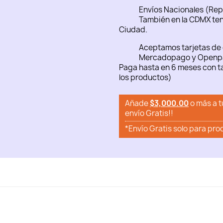
Envíos Nacionales (Rep
También en la CDMX ten
Ciudad.
Aceptamos tarjetas de 
Mercadopago y Openp
Paga hasta en 6 meses con ta
los productos)
Añade
$3,000.00
o más a t
envío Gratis!!
*Envío Gratis solo para pro