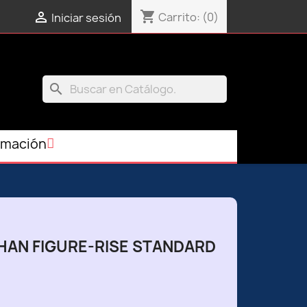
shopping_cart

Carrito:
(0)
Iniciar sesión
search
rmación
HAN FIGURE-RISE STANDARD