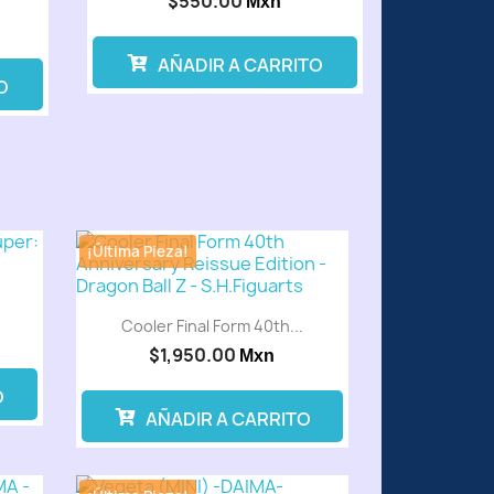
$550.00
Mxn
AÑADIR A CARRITO
O
¡Última Pieza!
Cooler Final Form 40th...
$1,950.00
Mxn
O
AÑADIR A CARRITO