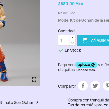
$680.00
Mxn
Iva Incluído
Model Kit de Gohan de la ser
Cantidad

AÑADIR 

En Stock
fullscreen
fullscreen
fullscreen
fullscreen
fullscreen
Compartir
Compra con tranquilid

Tus datos están proteg