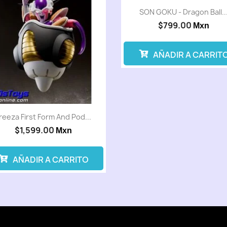
SON GOKU - Dragon Ball..
$799.00
Mxn
AÑADIR A CARRIT
reeza First Form And Pod...
$1,599.00
Mxn
AÑADIR A CARRITO