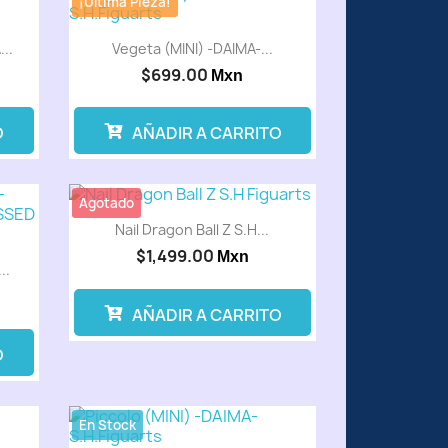
¡Última Pieza!
..
Vegeta (MINI) -DAIMA-...
$699.00
Mxn
O
AÑADIR A CARRITO
Agotado
Nail Dragon Ball Z S.H...
$1,499.00
Mxn
..
AÑADIR A CARRITO
O
En Stock