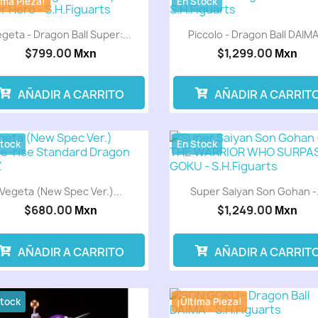
ima Pieza!
En Stock
geta - Dragon Ball Super:...
Piccolo - Dragon Ball DAIMA.
$799.00
$1,299.00
Mxn
Mxn
AÑADIR A CARRITO
AÑADIR A CARRIT
Stock
En Stock
Vegeta (New Spec Ver.)...
Super Saiyan Son Gohan -.
$680.00
$1,249.00
Mxn
Mxn
AÑADIR A CARRITO
AÑADIR A CARRIT
Stock
¡Última Pieza!