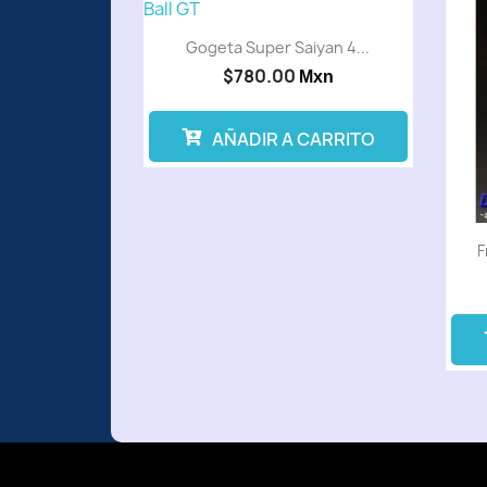
Gogeta Super Saiyan 4...
$780.00
Mxn
AÑADIR A CARRITO
F