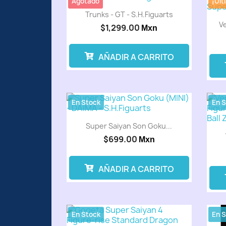
Agotado
¡Últ
Trunks - GT - S.H.Figuarts
Ve
$1,299.00
Mxn
AÑADIR A CARRITO
En Stock
En 
Super Saiyan Son Goku...
$699.00
Mxn
AÑADIR A CARRITO
En Stock
En 