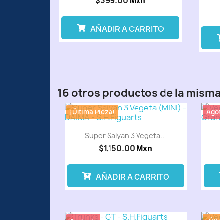
$399.00
Mxn
AÑADIR A CARRITO
16 otros productos de la misma
¡Última Pieza!
Ago
Super Saiyan 3 Vegeta...
$1,150.00
Mxn
AÑADIR A CARRITO