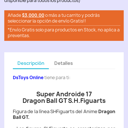
disponible para todos los productos)
Añade
$3,000.00
o más a tu carrito y podrás
seleccionar la opción de envío Gratis!!
*Envío Gratis solo para productos en Stock, no aplica a
preventas.
Descripción
Detalles
DsToys Online
tiene para ti:
Super Androide 17
Dragon Ball GT S.H.Figuarts
Figura de la línea SHFiguarts del Anime
Dragon
Ball GT
.