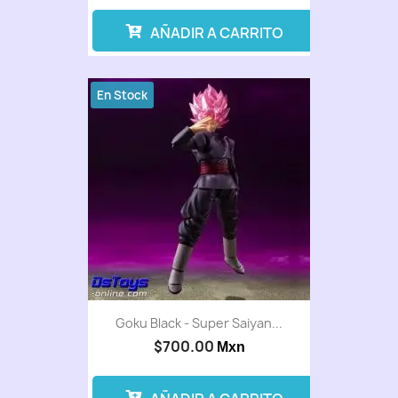
AÑADIR A CARRITO
En Stock
Goku Black - Super Saiyan...
$700.00
Mxn