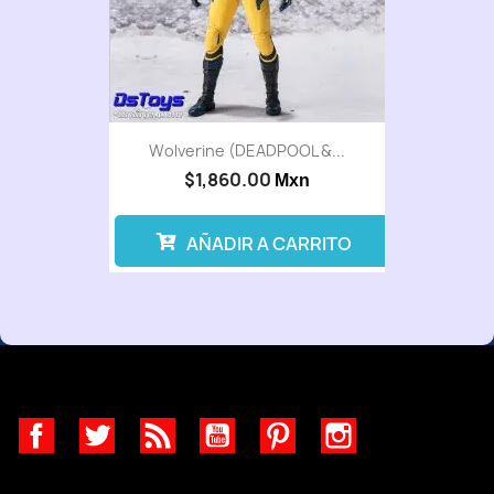
Wolverine (DEADPOOL &...
$1,860.00
Mxn
AÑADIR A CARRITO
Facebook
Twitter
Rss
YouTube
Pinterest
Instagram