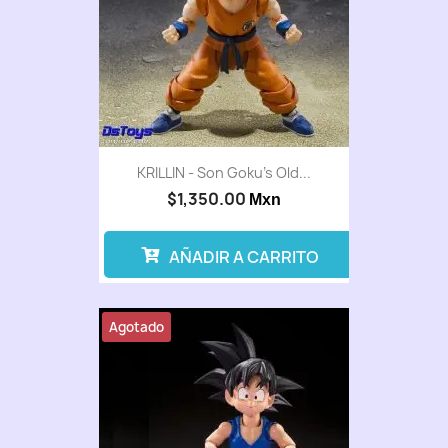
KRILLIN - Son Goku’s Old...
$1,350.00
Mxn
AÑADIR A CARRITO
Agotado