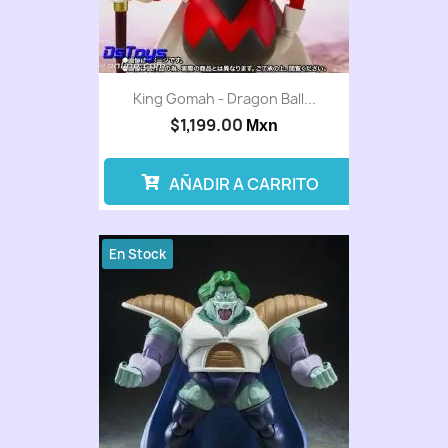
King Gomah - Dragon Ball...
$1,199.00
Mxn
AÑADIR A CARRITO
En Stock