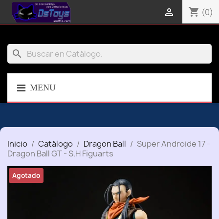
shopping_cart

(0)
search
MENU
Inicio
Catálogo
Dragon Ball
Super Androide 17 -
Dragon Ball GT - S.H Figuarts
Agotado