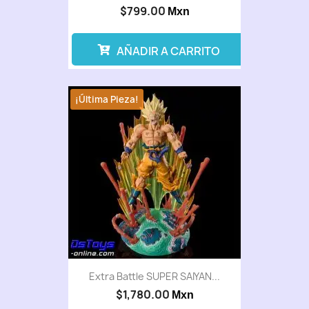
$799.00
Mxn
AÑADIR A CARRITO
¡Última Pieza!
Extra Battle SUPER SAIYAN...
$1,780.00
Mxn