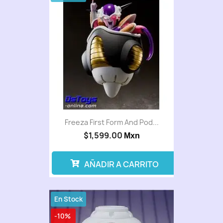
Freeza First Form And Pod...
$1,599.00
Mxn
AÑADIR A CARRITO
En Stock
-10%