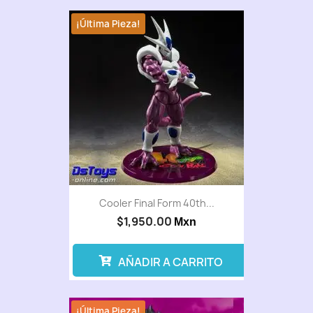
¡Última Pieza!
Cooler Final Form 40th...
$1,950.00
Mxn
AÑADIR A CARRITO
¡Última Pieza!