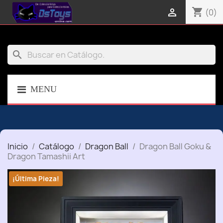
shopping_cart

(0)
search
MENU
Inicio
Catálogo
Dragon Ball
Dragon Ball Goku &
Dragon Tamashii Art
¡Última Pieza!