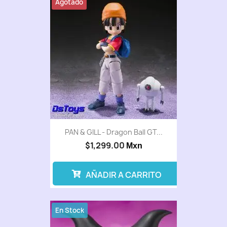
Agotado
PAN & GILL - Dragon Ball GT...
$1,299.00
Mxn
AÑADIR A CARRITO
En Stock