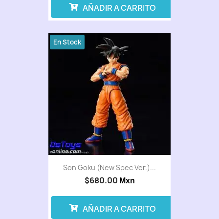
AÑADIR A CARRITO
En Stock
Son Goku (New Spec Ver.)...
$680.00
Mxn
AÑADIR A CARRITO