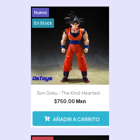
Nuevo
En Stock
Son Goku - The Kind-Hearted...
$750.00
Mxn
AÑADIR A CARRITO