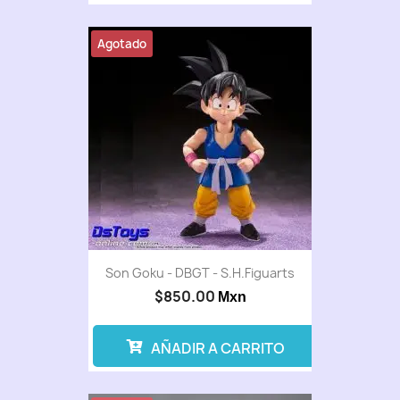
Agotado
Son Goku - DBGT - S.H.Figuarts
$850.00
Mxn
AÑADIR A CARRITO