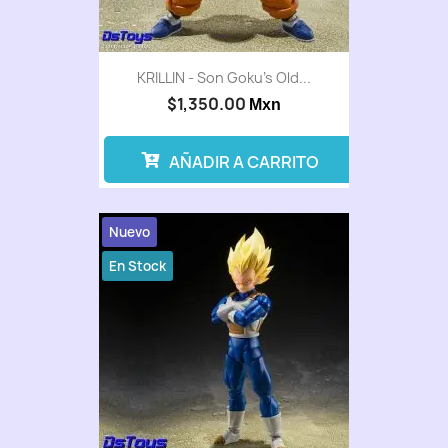
KRILLIN - Son Goku’s Old...
$1,350.00
Mxn
AÑADIR A CARRITO
Nuevo
En Stock