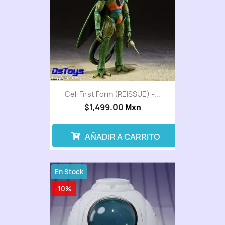
Cell First Form (REISSUE) -...
$1,499.00
Mxn
AÑADIR A CARRITO
En Stock
-10%