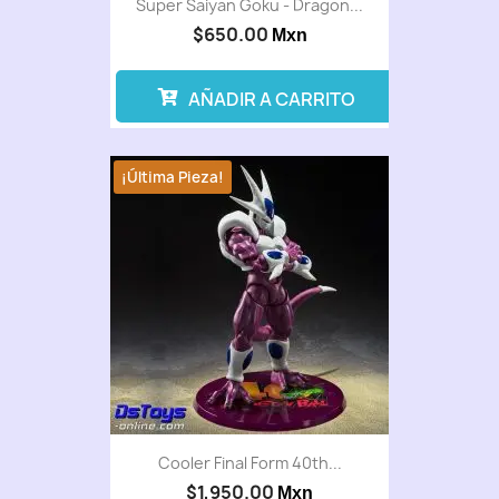
Super Saiyan Goku - Dragon...
$650.00
Mxn
AÑADIR A CARRITO
¡Última Pieza!
Cooler Final Form 40th...
$1,950.00
Mxn