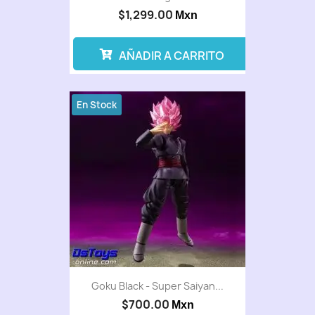
$1,299.00
Mxn
AÑADIR A CARRITO
En Stock
Goku Black - Super Saiyan...
$700.00
Mxn