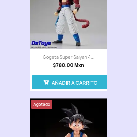
Gogeta Super Saiyan 4...
$780.00
Mxn
AÑADIR A CARRITO
Agotado