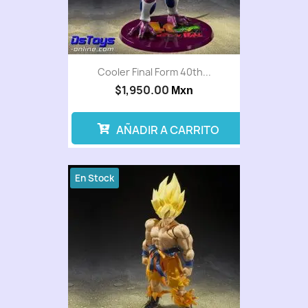
Cooler Final Form 40th...
$1,950.00
Mxn
AÑADIR A CARRITO
En Stock