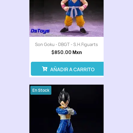
Son Goku - DBGT - S.H.Figuarts
$850.00
Mxn
AÑADIR A CARRITO
En Stock