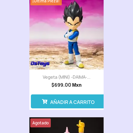
¡Última Pieza!
Vegeta (MINI) -DAIMA-...
$699.00
Mxn
AÑADIR A CARRITO
Agotado