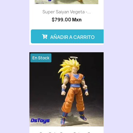
Super Saiyan Vegeta -...
$799.00
Mxn
AÑADIR A CARRITO
En Stock