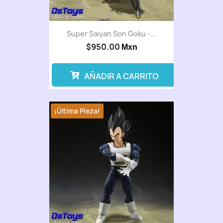
Super Saiyan Son Goku -...
$950.00
Mxn
AÑADIR A CARRITO
¡Última Pieza!