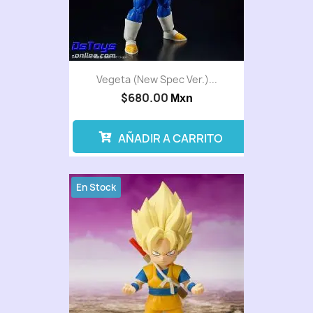
Vegeta (New Spec Ver.)...
$680.00
Mxn
AÑADIR A CARRITO
En Stock