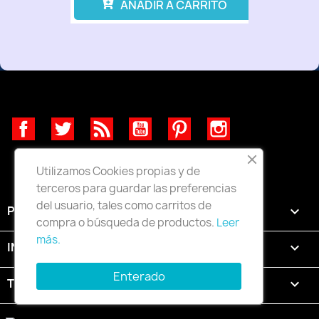
AÑADIR A CARRITO
Facebook
Twitter
Rss
YouTube
Pinterest
Instagram
Utilizamos Cookies propias y de
terceros para guardar las preferencias
del usuario, tales como carritos de
PRODUCTOS

compra o búsqueda de productos.
Leer
más.
INFORMACIÓN

Enterado
TU CUENTA
