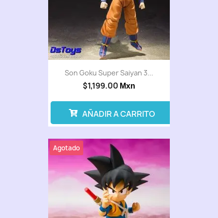
Son Goku Super Saiyan 3...
$1,199.00
Mxn
AÑADIR A CARRITO
Agotado