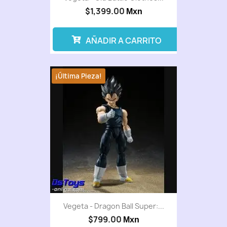
$1,399.00
Mxn
AÑADIR A CARRITO
¡Última Pieza!
Vegeta - Dragon Ball Super:...
$799.00
Mxn