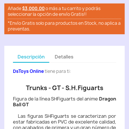
Añade
$3,000.00
o más a tu carrito y podrás
seleccionar la opción de envío Gratis!!
*Envío Gratis solo para productos en Stock, no aplica a
preventas.
Descripción
Detalles
DsToys Online
tiene para ti:
Trunks - GT - S.H.Figuarts
Figura de la línea SHFiguarts del anime
Dragon
Ball GT
Las figuras SHFiguarts se caracterizan por
estar fabricadas en PVC de excelente calidad,
con acabados de primera y un gran número de