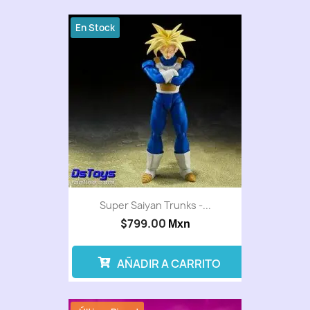
En Stock
Super Saiyan Trunks -...
$799.00
Mxn
AÑADIR A CARRITO