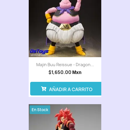
Majin Buu Reissue - Dragon...
$1,650.00
Mxn
AÑADIR A CARRITO
En Stock