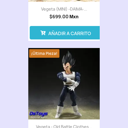
Vegeta (MINI) -DAIMA-...
$699.00
Mxn
AÑADIR A CARRITO
¡Última Pieza!
Vegeta - Old Battle Clothes...