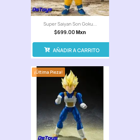
Super Saiyan Son Goku...
$699.00
Mxn
AÑADIR A CARRITO
¡Última Pieza!