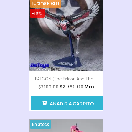
¡Última Pieza!
-10%
FALCON (The Falcon And The...
$2,790.00
$3,100.00
Mxn
AÑADIR A CARRITO
En Stock