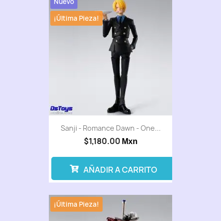
Nuevo
¡Última Pieza!
Sanji - Romance Dawn - One...
$1,180.00
Mxn
AÑADIR A CARRITO
¡Última Pieza!