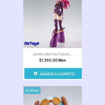
Jewelry Bonney Future...
$1,350.00
Mxn
AÑADIR A CARRITO
En Stock