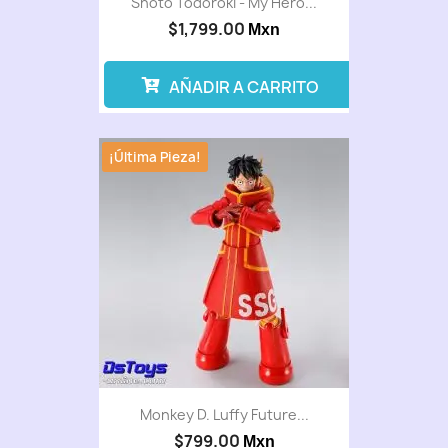
Shoto Todoroki - My Hero...
$1,799.00
Mxn
AÑADIR A CARRITO
¡Última Pieza!
Monkey D. Luffy Future...
$799.00
Mxn