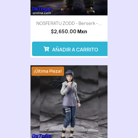
NOSFERATU ZODD - Berserk -...
$2,650.00
Mxn
AÑADIR A CARRITO
¡Última Pieza!