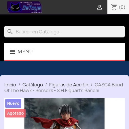
shopping_cart

(0)
search
MENU
Inicio
Catálogo
Figuras de Acción
CASCA Band
Of The Hawk - Berserk - S.H.Figuarts Bandai
Nuevo
Agotado