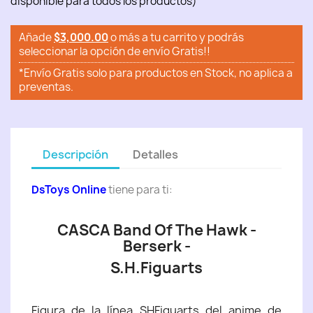
disponible para todos los productos)
Añade
$3,000.00
o más a tu carrito y podrás
seleccionar la opción de envío Gratis!!
*Envío Gratis solo para productos en Stock, no aplica a
preventas.
Descripción
Detalles
DsToys Online
tiene para ti:
CASCA Band Of The Hawk -
Berserk -
S.H.Figuarts
Figura de la línea SHFiguarts del anime de