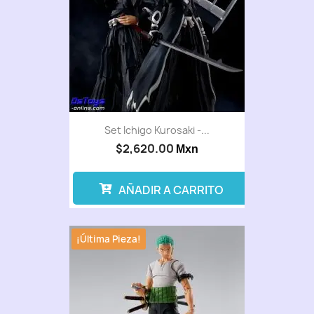
Set Ichigo Kurosaki -...
$2,620.00
Mxn
AÑADIR A CARRITO
¡Última Pieza!