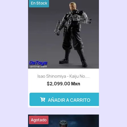
En Stock
Isao Shinomiya - Kaiju No....
$2,099.00
Mxn
AÑADIR A CARRITO
Agotado