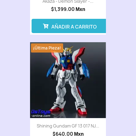
Akaza - Demon Slayer -...
$1,399.00
Mxn
AÑADIR A CARRITO
¡Última Pieza!
Shining Gundam GF 13 017 NJ...
$640.00
Mxn