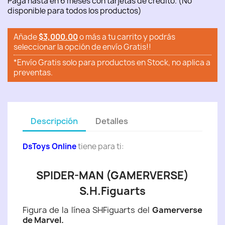
Paga hasta en 6 meses con tarjetas de crédito. (No
disponible para todos los productos)
Añade
$3,000.00
o más a tu carrito y podrás
seleccionar la opción de envío Gratis!!
*Envío Gratis solo para productos en Stock, no aplica a
preventas.
Descripción
Detalles
DsToys Online
tiene para ti:
SPIDER-MAN (GAMERVERSE)
S.H.Figuarts
Figura de la línea SHFiguarts del
Gamerverse
de Marvel.