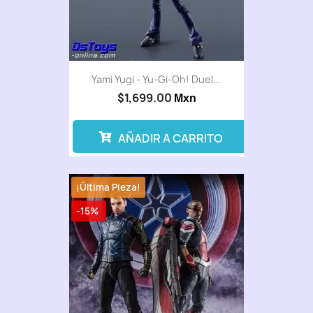
Yami Yugi - Yu-Gi-Oh! Duel...
$1,699.00
Mxn
AÑADIR A CARRITO
¡Última Pieza!
-15%