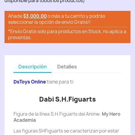
disponible para todos los productos)
Añade
$3,000.00
o más a tu carrito y podrás
seleccionar la opción de envío Gratis!!
*Envío Gratis solo para productos en Stock, no aplica a
preventas.
Descripción
Detalles
DsToys Online
tiene para ti:
Dabi S.H.Figuarts
Figura de la línea S.H.Figuarts del Anime:
My Hero
Academia
Las figuras SHFiguarts se caracterizan por estar