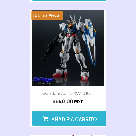
¡Última Pieza!
Gundam Aerial XVX 016...
$640.00
Mxn
AÑADIR A CARRITO