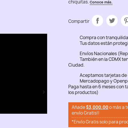
Compartir
Compra con tranquilid
Tus datos están proteg
Envíos Nacionales (Rep
También en la CDMX ten
Ciudad.
Aceptamos tarjetas de 
Mercadopago y Openp
Paga hasta en 6 meses con ta

los productos)
Añade
$3,000.00
o más a t
envío Gratis!!
*Envío Gratis solo para pro