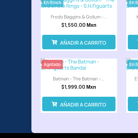
En Stock
En 
Frodo Baggins & Gollum -...
$1,550.00
Mxn
AÑADIR A CARRITO
Agotado
En 
Batman - The Batman -...
E
$1,999.00
Mxn
AÑADIR A CARRITO