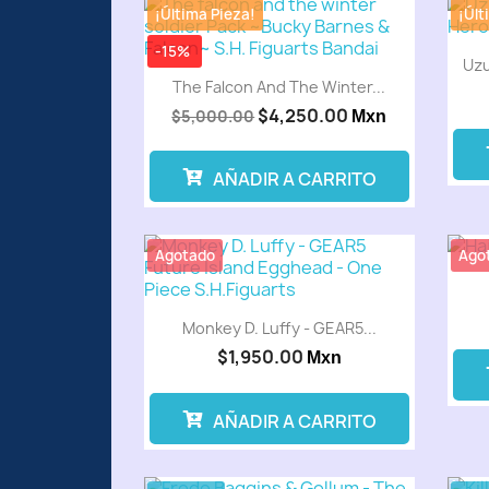
¡Última Pieza!
¡Últ
-15%
Uzu
The Falcon And The Winter...
$4,250.00
$5,000.00
Mxn
AÑADIR A CARRITO
Agotado
Ago
Monkey D. Luffy - GEAR5...
$1,950.00
Mxn
AÑADIR A CARRITO