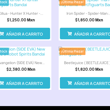
Stock
¡Última Pieza!
Killua - Hunter X Hunter -...
Iron Spider - Spider-Man:..
$1,250.00
$1,850.00
Mxn
Mxn
AÑADIR A CARRITO
AÑADIR A CARRIT
Stock
¡Última Pieza!
vangelion (SIDE EVA) New...
Beetlejuice ( BEETLEJUICE )
$2,380.00
$1,820.00
Mxn
Mxn
AÑADIR A CARRITO
AÑADIR A CARRIT