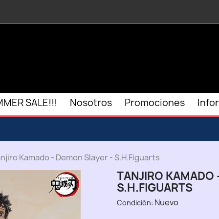
MER SALE!!!
Nosotros
Promociones
Info
njiro Kamado - Demon Slayer - S.H.Figuarts
TANJIRO KAMADO 
S.H.FIGUARTS
Nuevo
Condición: