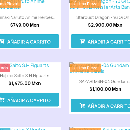
ima Pieza!
¡Última Pieza!
maki Naruto Anime Heroes...
Stardust Dragon - Yu Gi Oh!
$749.00
$2,900.00
Mxn
Mxn
AÑADIR A CARRITO
AÑADIR A CARRIT
tado
¡Última Pieza!
Hajime Saito S.H.Figuarts
SAZABI MSN-04 Gundam..
$1,475.00
Mxn
$1,100.00
Mxn
AÑADIR A CARRITO
AÑADIR A CARRIT