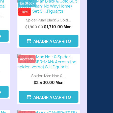
En Stock
-10%
...
Spider-Man Black & Gold...
$1,710.00
$1,900.00
Mxn
O
AÑADIR A CARRITO
Agotado
.
Spider-Man Noir &...
$2,400.00
Mxn
O
AÑADIR A CARRITO