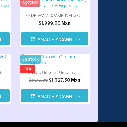
Agotado
.
SPIDER-MAN (GAMERVERSE)...
$1,999.00
Mxn
O
AÑADIR A CARRITO
En Stock
-10%
...
Sakata Gintoki - Gintama -...
$1,327.50
$1,475.00
Mxn
O
AÑADIR A CARRITO