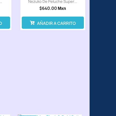
..
Nezuko De Peluche Super...
$640.00
Mxn
O
AÑADIR A CARRITO