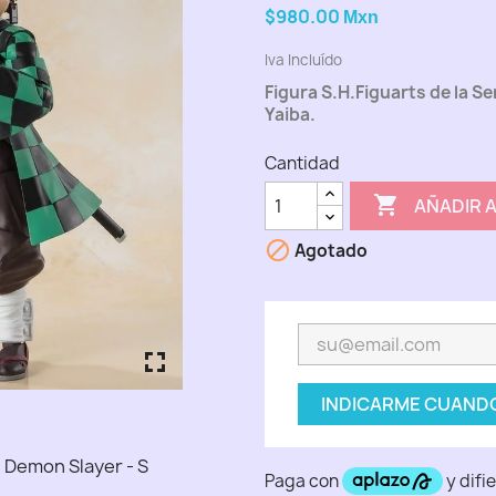
$980.00
Mxn
Iva Incluído
Figura S.H.Figuarts de la S
Yaiba.
Cantidad

AÑADIR 

Agotado
fullscreen
fullscreen
fullscreen
fullscreen
fullscreen
INDICARME CUANDO