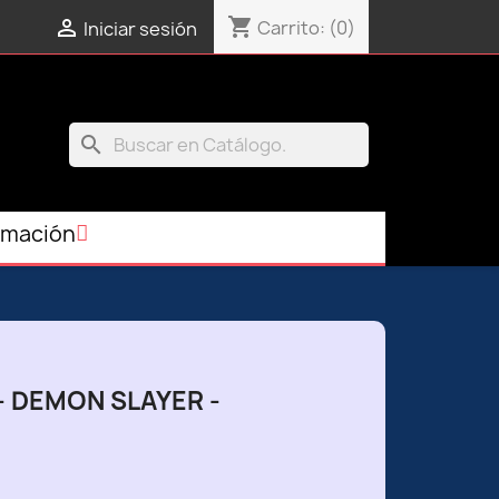
shopping_cart

Carrito:
(0)
Iniciar sesión
search
rmación
- DEMON SLAYER -