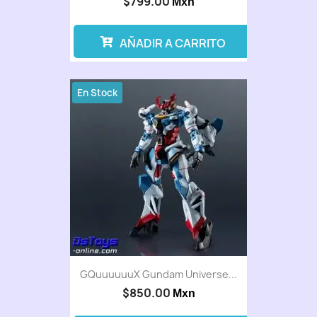
$799.00
Mxn
AÑADIR A CARRITO
En Stock
GQuuuuuuX Gundam Universe...
$850.00
Mxn