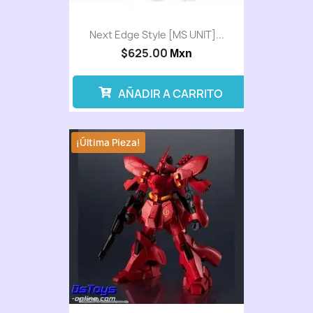
Next Edge Style [MS UNIT]...
$625.00
Mxn
AÑADIR A CARRITO
¡Última Pieza!