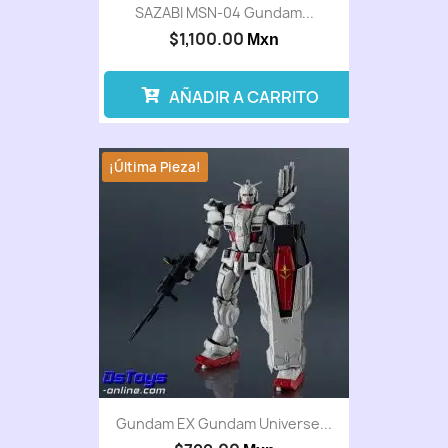
SAZABI MSN-04 Gundam...
$1,100.00
Mxn
AÑADIR A CARRITO
¡Última Pieza!
Gundam EX Gundam Universe...