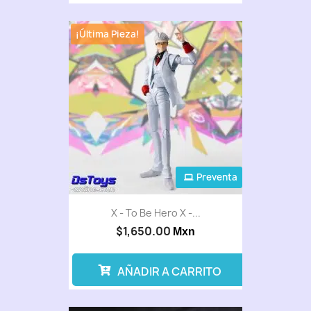
¡Última Pieza!
Preventa
X - To Be Hero X -...
$1,650.00
Mxn
AÑADIR A CARRITO