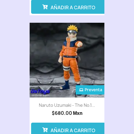
AÑADIR A CARRITO
Preventa
Naruto Uzumaki - The No.1...
$680.00
Mxn
AÑADIR A CARRITO