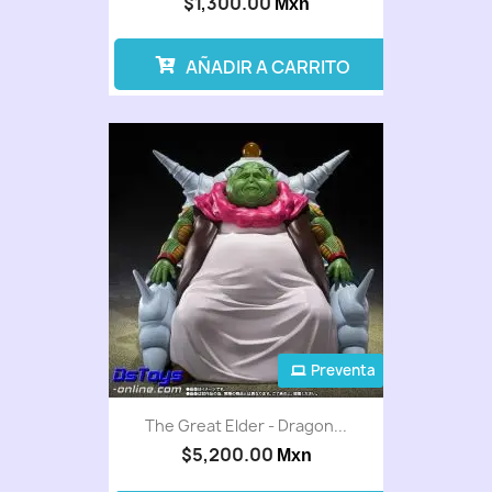
$1,300.00
Mxn
AÑADIR A CARRITO
Preventa
The Great Elder - Dragon...
$5,200.00
Mxn