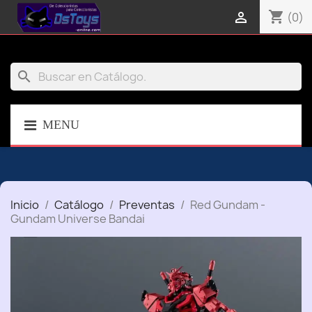
shopping_cart

(0)
search
MENU
Inicio
Catálogo
Preventas
Red Gundam -
Gundam Universe Bandai