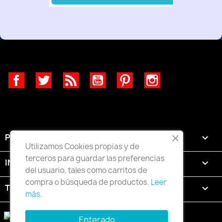
Facebook
Twitter
Rss
YouTube
Pinterest
Instagram
PRODUCTOS

Utilizamos Cookies propias y de
terceros para guardar las preferencias
INFORMACIÓN

del usuario, tales como carritos de
compra o búsqueda de productos.
Leer
TU CUENTA

más.
Enterado