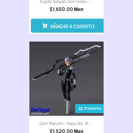
Super Saiyan Son Goku -...
$1,650.00
Mxn
AÑADIR A CARRITO
Preventa
Gen Narumi - Kaiju No. 8 -...
$1,520.00
Mxn