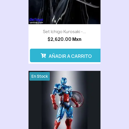
Set Ichigo Kurosaki -...
$2,620.00
Mxn
AÑADIR A CARRITO
En Stock