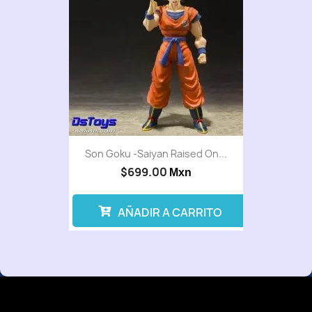
Son Goku -Saiyan Raised On...
$699.00
Mxn
AÑADIR A CARRITO