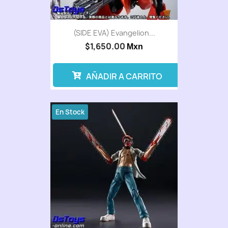
(SIDE EVA) Evangelion...
$1,650.00
Mxn
AÑADIR A CARRITO
En Stock