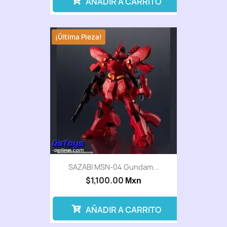
AÑADIR A CARRITO
¡Última Pieza!
SAZABI MSN-04 Gundam...
$1,100.00
Mxn
AÑADIR A CARRITO