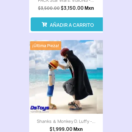
PACK Star Wars: VISIONS -...
$3,150.00
$3,500.00
Mxn
AÑADIR A CARRITO
¡Última Pieza!
Shanks ＆ Monkey D. Luffy -...
$1,999.00
Mxn