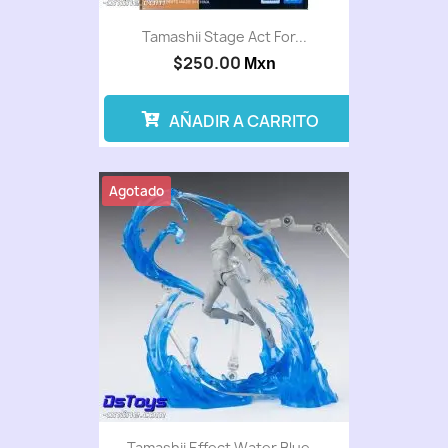
Tamashii Stage Act For...
$250.00
Mxn
AÑADIR A CARRITO
Agotado
Tamashii Effect Water Blue...