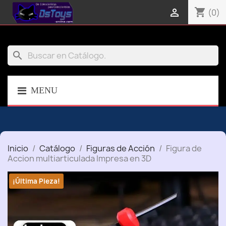
shopping_cart

(0)
search
MENU
Inicio
Catálogo
Figuras de Acción
Figura de
Accion multiarticulada Impresa en 3D
¡Última Pieza!