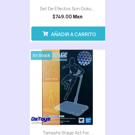
Set De Efectos Son Goku...
$749.00
Mxn
AÑADIR A CARRITO
En Stock
Tamashii Stage Act For...