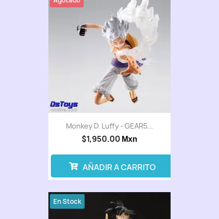
Agotado
Monkey D. Luffy - GEAR5...
$1,950.00
Mxn
AÑADIR A CARRITO
En Stock