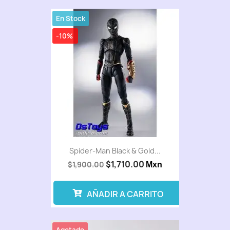
En Stock
-10%
Spider-Man Black & Gold...
$1,710.00
$1,900.00
Mxn
AÑADIR A CARRITO
Agotado