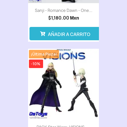
Sanji - Romance Dawn - One...
$1,180.00
Mxn
AÑADIR A CARRITO
¡Última Pieza!
-10%