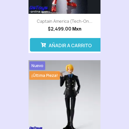
Captain America (Tech-On...
$2,499.00
Mxn
AÑADIR A CARRITO
Nuevo
¡Última Pieza!