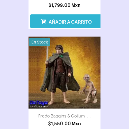
$1,799.00
Mxn
AÑADIR A CARRITO
En Stock
Frodo Baggins & Gollum -...
$1,550.00
Mxn